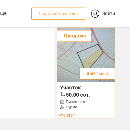
Ещё
Войти
Подать объявление
Продажа
850
тыс.р.
Участок
50.00
сот.
Пупышево
Нурма
что это?