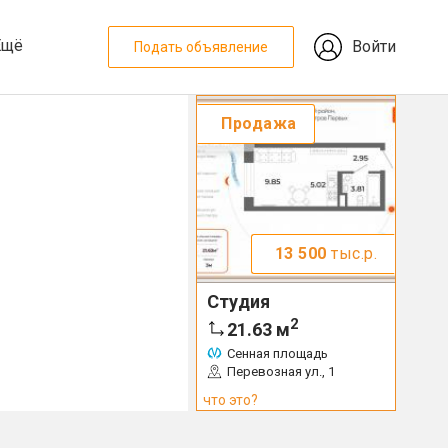
Ещё
Войти
Подать объявление
Продажа
13 500
тыс.р.
Студия
2
21.63
м
Сенная площадь
Перевозная ул., 1
что это?