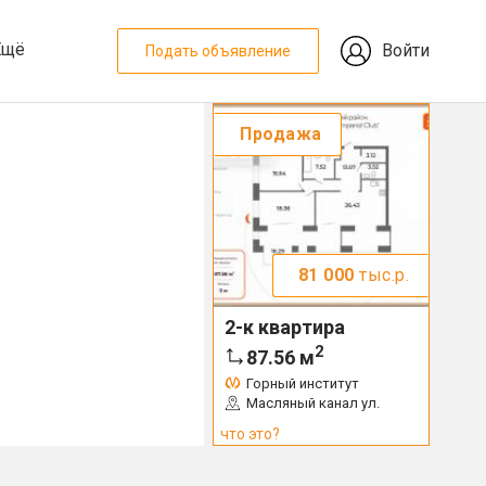
Ещё
Войти
Подать объявление
Продажа
81 000
тыс.р.
2-к квартира
2
87.56
м
Горный институт
Масляный канал ул.
что это?