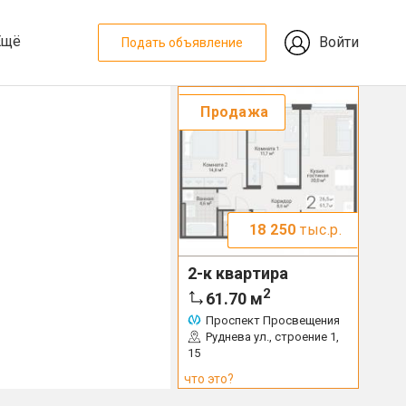
Ещё
Войти
Подать объявление
Продажа
18 250
тыс.р.
2-к квартира
2
61.70
м
Проспект Просвещения
Руднева ул., строение 1,
15
что это?