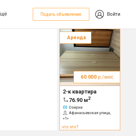
Ещё
Войти
Подать объявление
Аренда
60 000
р./мес.
2-к квартира
2
76.90
м
Озерки
Афанасьевская улица,
«1»
что это?