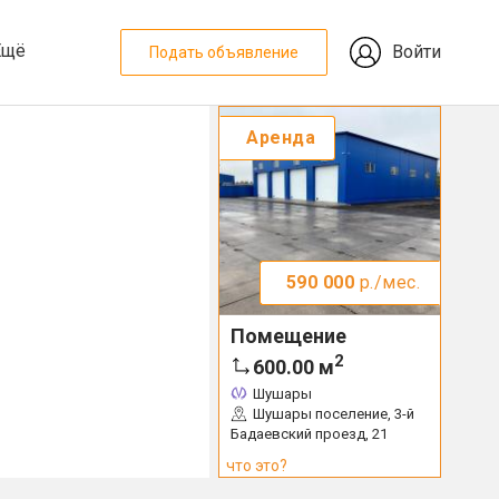
Ещё
Войти
Подать объявление
Аренда
590 000
р./мес.
Помещение
2
600.00
м
Шушары
Шушары поселение, 3-й
Бадаевский проезд, 21
что это?