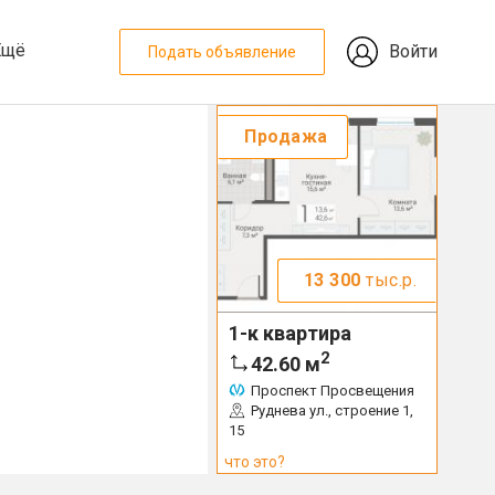
Ещё
Войти
Подать объявление
Продажа
13 300
тыс.р.
1-к квартира
2
42.60
м
Проспект Просвещения
Руднева ул., строение 1,
15
что это?