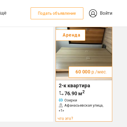
Ещё
Войти
Подать объявление
Аренда
60 000
р./мес.
2-к квартира
2
76.90
м
Озерки
Афанасьевская улица,
«1»
что это?