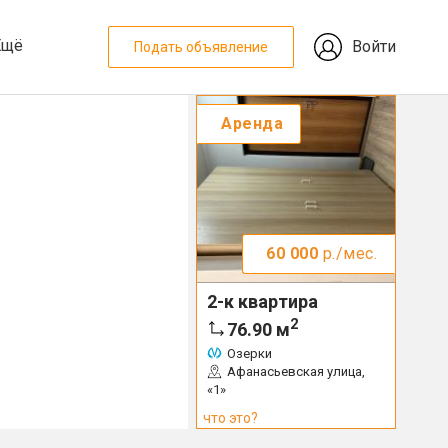
Ещё
Войти
Подать объявление
Аренда
60 000
р./мес.
2-к квартира
2
76.90
м
Озерки
Афанасьевская улица,
«1»
что это?