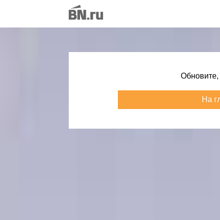
Обновите,
На г