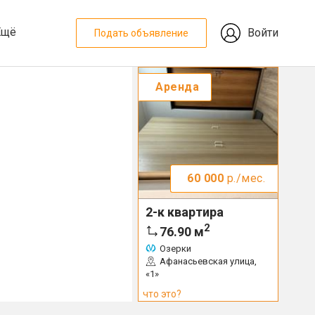
Ещё
Войти
Подать объявление
Аренда
60 000
р./мес.
2-к квартира
2
76.90
м
Озерки
Афанасьевская улица,
«1»
что это?