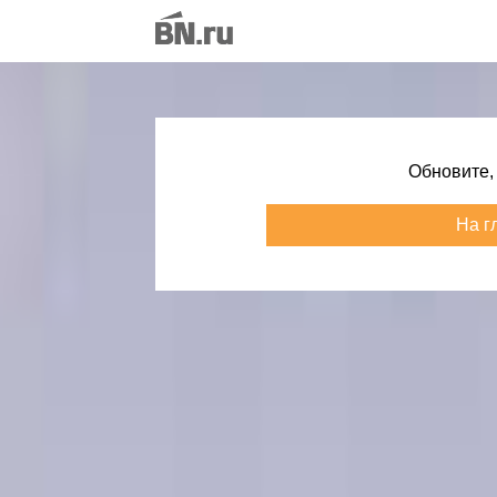
Обновите,
На г