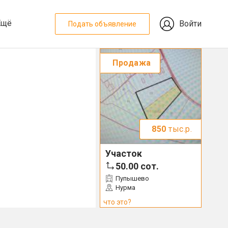
Ещё
Войти
Подать объявление
Продажа
850
тыс.р.
Участок
50.00
сот.
Пупышево
Нурма
что это?