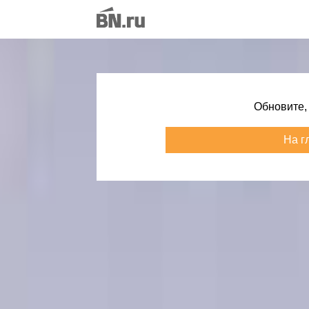
Обновите,
На г