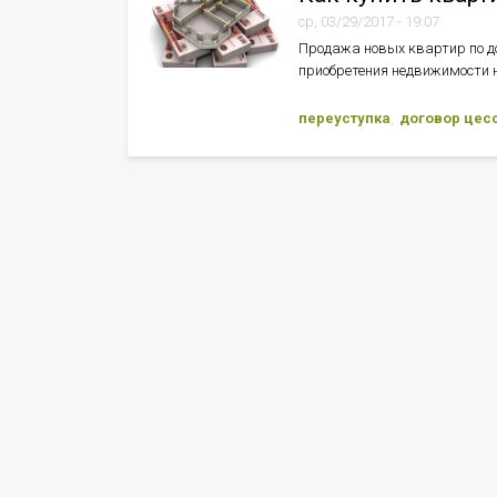
ср, 03/29/2017 - 19:07
Продажа новых квартир по до
приобретения недвижимости н
переуступка
договор цес