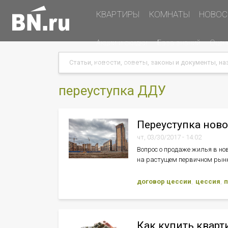
Основная
КВАРТИРЫ
КОМНАТЫ
НОВОС
навигация
Дополнительная
Акции и скидки
База знаний
Оцен
навигация
Search
Search
Меню
Подать объявление
в
хэдере
переуступка ДДУ
(справа)
Переуступка нов
чт, 03/30/2017 - 14:02
Вопрос о продаже жилья в но
на растущем первичном рынк
договор цессии
цессия
п
Как купить кварт