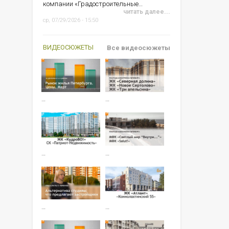
компании «Градостроительные…
читать далее...
ср, 07/29/2026 - 15:50
ВИДЕОСЮЖЕТЫ
Все видеосюжеты
…
…
…
…
…
…