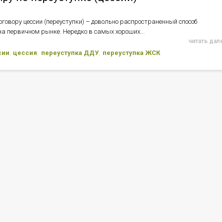
говору цессии (переуступки) – довольно распространенный способ
а первичном рынке. Нередко в самых хороших...
читать дале
сии
цессия
переуступка ДДУ
переуступка ЖСК