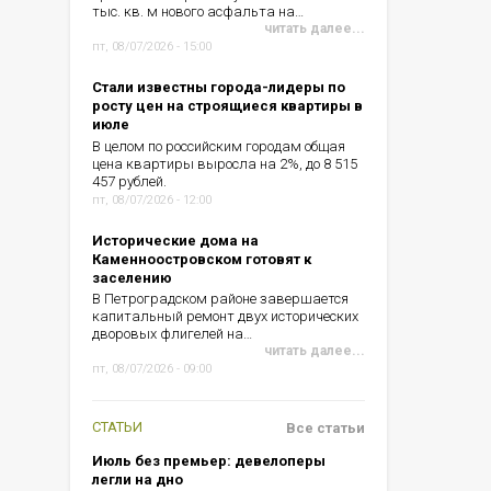
тыс. кв. м нового асфальта на…
читать далее...
пт, 08/07/2026 - 15:00
Стали известны города-лидеры по
росту цен на строящиеся квартиры в
июле
В целом по российским городам общая
цена квартиры выросла на 2%, до 8 515
457 рублей.
пт, 08/07/2026 - 12:00
Исторические дома на
Каменноостровском готовят к
заселению
В Петроградском районе завершается
капитальный ремонт двух исторических
дворовых флигелей на…
читать далее...
пт, 08/07/2026 - 09:00
СТАТЬИ
Все статьи
Июль без премьер: девелоперы
легли на дно