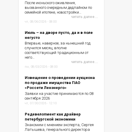
После июньского оживления,
вызванного очередным дедлайном по
семейной ипотеке, новостройки…
читать далее...
чт, 08/06/2026 - 08:00
Июль – на дворе пусто, да и в поле
негусто
Впервые, наверное, за нынешний год
случился месяц, вполне
соответствующий традиционным от
него…
читать далее...
пн, 08/03/2026 - 08:00
Извещение о проведении аукциона
по продаже имущества ПАО
«Россети Ленэнерго»
Заявки на участие принимаются по 08
сентября 2026
чт, 07/30/2026 - 12:10
Редевелопмент как драйвер
петербургской экономики
Знакомим с мнением эксперта, Сергея
Латышева, генерального директора