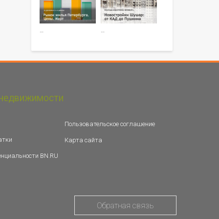
…
…
недвижимости
Пользовательское соглашение
атки
Карта сайта
енциальности BN.RU
Обратная связь