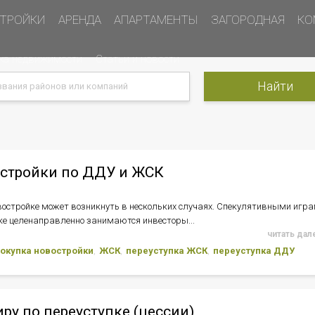
ТРОЙКИ
АРЕНДА
АПАРТАМЕНТЫ
ЗАГОРОДНАЯ
КО
ка недвижимости
Статьи и новости
остройки по ДДУ и ЖСК
востройке может возникнуть в нескольких случаях. Спекулятивными игр
е целенаправленно занимаются инвесторы...
читать дале
окупка новостройки
ЖСК
переуступка ЖСК
переуступка ДДУ
иру по переуступке (цессии)