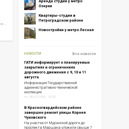
Аренда студий у метро
Озерки
Квартиры-студии в
Петроградском районе
е...
Новостройки у метро Лесная
НОВОСТИ
Все новости
ГАТИ информирует о планируемых
закрытиях и ограничениях
дорожного движения с 9, 10 и 11
августа
Информация Государственной
административно-технической
инспекции
пт, 08/07/2026 - 18:00
В Красногвардейском районе
завершен ремонт улицы Корнея
Чуковского
На участке от Муринской дороги до
проспекта Маршака уложили свыше 7