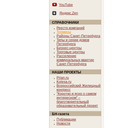
YouTube
Яндекс.Zen
СПРАВОЧНИКИ
Реестр компаний
Термины
Районы Санкт-Петербурга
Типы и серии домов
Петербурга
Бизнес-центры
Торговые центры
Расселение
коммунальных квартир
Санкт-Петербурга
НАШИ ПРОЕКТЫ
Prian.ru
Kolesa.ru
Всероссийский Жилищный
конгресс
"Коротко и ясно о самом
интересном" –
благотворительный
образовательный проект
БН-газета
Публикации
Новости