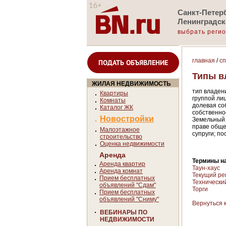
Санкт-Петерб
Ленинградск
выбрать реги
главная
/
с
ПОДАТЬ ОБЪЯВЛЕНИЕ
Типы в
ЖИЛАЯ НЕДВИЖИМОСТЬ
тип владен
Квартиры
группой ли
Комнаты
долевая со
Каталог ЖК
собственно
Новостройки
Земельный 
праве обще
Малоэтажное
супруги; по
строительство
Оценка недвижимости
Аренда
Термины на
Аренда квартир
Таун-хаус
Аренда комнат
Текущий ре
Прием бесплатных
Технически
объявлений "Сдам"
Торги
Прием бесплатных
объявлений "Сниму"
Вернуться 
ВЕБИНАРЫ ПО
НЕДВИЖИМОСТИ