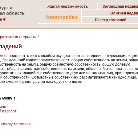
Жилая недвижимость
Загородная недви
ург и
ая область
Элитная недв
Новостройки
он
Реестр компаний
правочники
/
термины
/
ладений
ия определяет, каким способом осуществляется владение - отдельным лицом
ц. Гражданский кодекс предусматривает: общая собственность на земли, общ
бственность на земли, общую совместную собственность, общую долевую
сть, общая совместная собственность на земли, общая собственность на зем
участок, находящийся в собственности двух или нескольких лиц, принадлежит
й собственности. Совместные собственники рассматриваются как одно лицо,
сле смерти одного, другой наследует его долю.
 букву Т
:
монт
й паспорт
к списку терминов