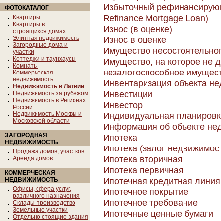
Избыточный рефинансирующ
ФОТОКАТАЛОГ
Refinance Mortgage Loan)
Квартиры
Квартиры в
Износ (в оценке)
строящихся домах
Элитная недвижимость
Износ в оценке
Загородные дома и
Имущество несостоятельного
участки
Коттеджи и таунхаусы
Имущество, на которое не д
Комнаты
незалогоспособное имущес
Коммерческая
недвижимость
Инвентаризация объекта н
Недвижимость в Латвии
Инвестиции
Недвижимость за рубежом
Недвижимость в Регионах
Инвестор
России
Недвижимость Москвы и
Индивидуальная планировк
Московской области
Информация об объекте не
ЗАГОРОДНАЯ
Ипотека
НЕДВИЖИМОСТЬ
Ипотека (залог недвижимос
Продажа домов, участков
Ипотека вторичная
Аренда домов
Ипотека первичная
КОММЕРЧЕСКАЯ
Ипотечная кредитная линия (
НЕДВИЖИМОСТЬ
Офисы, сфера услуг,
Ипотечное покрытие
различного назначения
Ипотечное требование
Склады-производство
Земельные участки
Ипотечные ценные бумаги
Отдельно стоящие здания