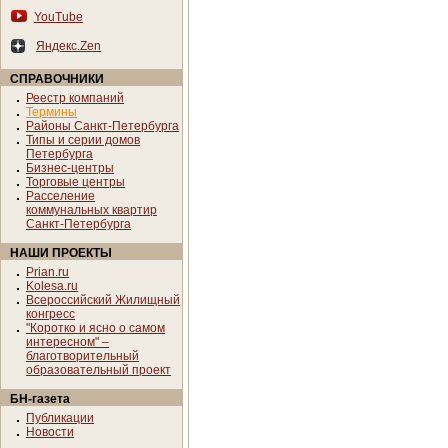
YouTube
Яндекс.Zen
СПРАВОЧНИКИ
Реестр компаний
Термины
Районы Санкт-Петербурга
Типы и серии домов
Петербурга
Бизнес-центры
Торговые центры
Расселение
коммунальных квартир
Санкт-Петербурга
НАШИ ПРОЕКТЫ
Prian.ru
Kolesa.ru
Всероссийский Жилищный
конгресс
"Коротко и ясно о самом
интересном" –
благотворительный
образовательный проект
БН-газета
Публикации
Новости