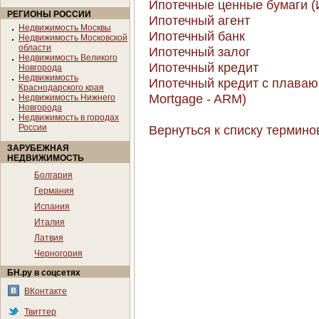
Ипотечные ценные бумаги 
РЕГИОНЫ РОССИИ
Ипотечный агент
Недвижимость Москвы
Ипотечный банк
Недвижимость Московской
области
Ипотечный залог
Недвижимость Великого
Ипотечный кредит
Новгорода
Недвижимость
Ипотечный кредит с плаваю
Краснодарского края
Mortgage - ARM)
Недвижимость Нижнего
Новгорода
Недвижимость в городах
России
Вернуться к списку термино
ЗАРУБЕЖНАЯ
НЕДВИЖИМОСТЬ
Болгария
Германия
Испания
Италия
Латвия
Черногория
БН.ру в соцсетях
ВКонтакте
Твиттер