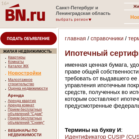
Жи
Санкт-Петербург и
Ленинградская область
Но
выбрать регион
главная
/
справочники
/
тер
ПОДАТЬ ОБЪЯВЛЕНИЕ
Ипотечный сертиф
ЖИЛАЯ НЕДВИЖИМОСТЬ
Квартиры
Комнаты
именная ценная бумага, уд
Каталог ЖК
праве общей собственности
Новостройки
требовать от выдавшего ее
Малоэтажное
строительство
управления ипотечным покр
Оценка недвижимости
средств, полученных во исп
Аренда
которым составляют ипотечн
Аренда квартир
предусмотренные федераль
Аренда комнат
Прием бесплатных
объявлений "Сдам"
Прием бесплатных
объявлений "Сниму"
Термины на букву И
:
ВЕБИНАРЫ ПО
НЕДВИЖИМОСТИ
Идентификатор CUSIP (CUS