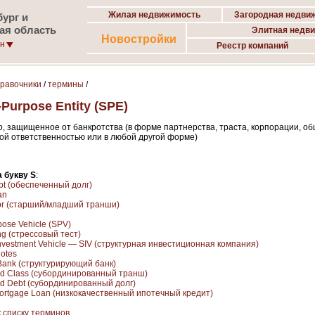
Жилая недвижимость
Загородная недви
ург и
ая область
Элитная недв
Новостройки
он
Реестр компаний
правочники
/
термины
/
-Purpose Entity (SPE)
, защищенное от банкротства (в форме партнерства, траста, корпорации, об
ой ответственностью или в любой другой форме)
 букву S
:
bt (обеспеченный долг)
an
ior (старший/младший транши)
pose Vehicle (SPV)
ing (стрессовый тест)
Investment Vehicle — SIV (структурная инвестиционная компания)
Notes
 Bank (структурирующий банк)
ed Class (субординированный транш)
ed Debt (субординированный долг)
ortgage Loan (низкокачественный ипотечный кредит)
к списку терминов