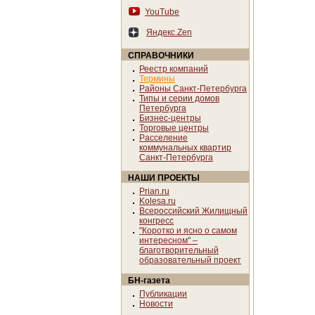
YouTube
Яндекс.Zen
СПРАВОЧНИКИ
Реестр компаний
Термины
Районы Санкт-Петербурга
Типы и серии домов
Петербурга
Бизнес-центры
Торговые центры
Расселение
коммунальных квартир
Санкт-Петербурга
НАШИ ПРОЕКТЫ
Prian.ru
Kolesa.ru
Всероссийский Жилищный
конгресс
"Коротко и ясно о самом
интересном" –
благотворительный
образовательный проект
БН-газета
Публикации
Новости