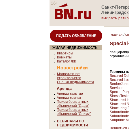
Санкт-Петерб
Ленинградск
выбрать реги
главная
/
с
ПОДАТЬ ОБЪЯВЛЕНИЕ
Special
ЖИЛАЯ НЕДВИЖИМОСТЬ
спецюрлицо
Квартиры
ограниченн
Комнаты
Каталог ЖК
Новостройки
Термины на
Малоэтажное
Secured De
строительство
Secured Lo
Оценка недвижимости
Senior/Jun
Servicer
Аренда
Special Pur
Аренда квартир
Stress Test
Аренда комнат
Structured 
Прием бесплатных
Structured 
объявлений "Сдам"
Structuring
Прием бесплатных
Subordinat
объявлений "Сниму"
Subordinat
Subprime M
ВЕБИНАРЫ ПО
НЕДВИЖИМОСТИ
Вернуться 