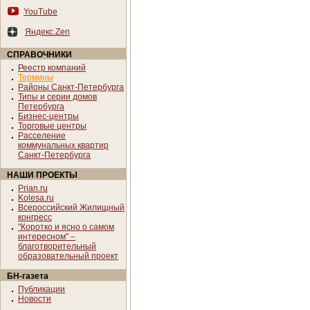
YouTube
Яндекс.Zen
СПРАВОЧНИКИ
Реестр компаний
Термины
Районы Санкт-Петербурга
Типы и серии домов
Петербурга
Бизнес-центры
Торговые центры
Расселение
коммунальных квартир
Санкт-Петербурга
НАШИ ПРОЕКТЫ
Prian.ru
Kolesa.ru
Всероссийский Жилищный
конгресс
"Коротко и ясно о самом
интересном" –
благотворительный
образовательный проект
БН-газета
Публикации
Новости