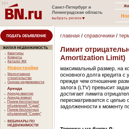
Жи
Санкт-Петербург и
Ленинградская область
Но
выбрать регион
главная
/
справочники
/
тер
ПОДАТЬ ОБЪЯВЛЕНИЕ
Лимит отрицательн
ЖИЛАЯ НЕДВИЖИМОСТЬ
Квартиры
Amortization Limit)
Комнаты
Каталог ЖК
Новостройки
максимальный размер, на к
основного долга кредита с 
Малоэтажное
строительство
прежде чем отношение разм
Оценка недвижимости
залога (LTV) превысит зада
Аренда
достигает лимита отрицате
Аренда квартир
Аренда комнат
пересматривается с целью 
Прием бесплатных
задолженности к моменту п
объявлений "Сдам"
Прием бесплатных
объявлений "Сниму"
ВЕБИНАРЫ ПО
НЕДВИЖИМОСТИ
Термины на букву Л
: