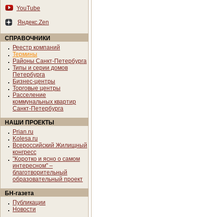
YouTube
Яндекс.Zen
СПРАВОЧНИКИ
Реестр компаний
Термины
Районы Санкт-Петербурга
Типы и серии домов
Петербурга
Бизнес-центры
Торговые центры
Расселение
коммунальных квартир
Санкт-Петербурга
НАШИ ПРОЕКТЫ
Prian.ru
Kolesa.ru
Всероссийский Жилищный
конгресс
"Коротко и ясно о самом
интересном" –
благотворительный
образовательный проект
БН-газета
Публикации
Новости