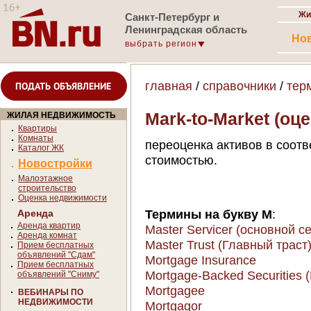
Жи
Санкт-Петербург и
Ленинградская область
Но
выбрать регион
главная
/
справочники
/
тер
ПОДАТЬ ОБЪЯВЛЕНИЕ
Mark-to-Market (оц
ЖИЛАЯ НЕДВИЖИМОСТЬ
Квартиры
Комнаты
переоценка активов в соотв
Каталог ЖК
стоимостью.
Новостройки
Малоэтажное
строительство
Оценка недвижимости
Термины на букву M
:
Аренда
Аренда квартир
Master Servicer (основной с
Аренда комнат
Master Trust (Главный траст
Прием бесплатных
объявлений "Сдам"
Mortgage Insurance
Прием бесплатных
Mortgage-Backed Securities 
объявлений "Сниму"
Mortgagee
ВЕБИНАРЫ ПО
НЕДВИЖИМОСТИ
Mortgagor