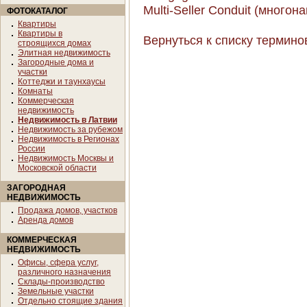
Multi-Seller Conduit (много
ФОТОКАТАЛОГ
Квартиры
Квартиры в
Вернуться к списку термино
строящихся домах
Элитная недвижимость
Загородные дома и
участки
Коттеджи и таунхаусы
Комнаты
Коммерческая
недвижимость
Недвижимость в Латвии
Недвижимость за рубежом
Недвижимость в Регионах
России
Недвижимость Москвы и
Московской области
ЗАГОРОДНАЯ
НЕДВИЖИМОСТЬ
Продажа домов, участков
Аренда домов
КОММЕРЧЕСКАЯ
НЕДВИЖИМОСТЬ
Офисы, сфера услуг,
различного назначения
Склады-производство
Земельные участки
Отдельно стоящие здания