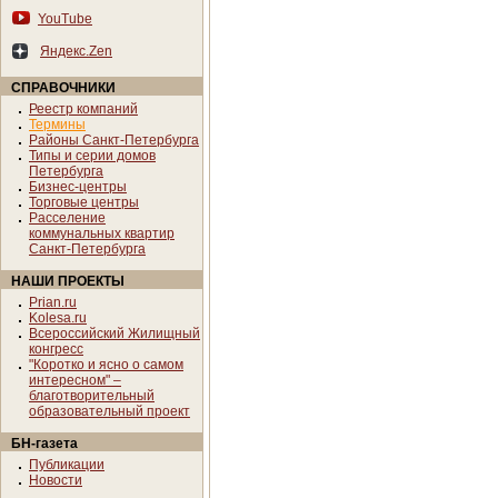
YouTube
Яндекс.Zen
СПРАВОЧНИКИ
Реестр компаний
Термины
Районы Санкт-Петербурга
Типы и серии домов
Петербурга
Бизнес-центры
Торговые центры
Расселение
коммунальных квартир
Санкт-Петербурга
НАШИ ПРОЕКТЫ
Prian.ru
Kolesa.ru
Всероссийский Жилищный
конгресс
"Коротко и ясно о самом
интересном" –
благотворительный
образовательный проект
БН-газета
Публикации
Новости