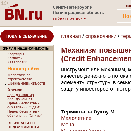
Жи
Санкт-Петербург и
Ленинградская область
Но
выбрать регион
главная
/
справочники
/
тер
ПОДАТЬ ОБЪЯВЛЕНИЕ
Механизм повышен
ЖИЛАЯ НЕДВИЖИМОСТЬ
Квартиры
(Credit Enhancemen
Комнаты
Каталог ЖК
Новостройки
инструмент или механизм, 
качество денежного потока 
Малоэтажное
строительство
элементы структуры в секь
Оценка недвижимости
защиту инвесторов от поте
Аренда
Аренда квартир
Аренда комнат
Прием бесплатных
объявлений "Сдам"
Термины на букву М
:
Прием бесплатных
объявлений "Сниму"
Малолетние
ВЕБИНАРЫ ПО
Мена
НЕДВИЖИМОСТИ
Менеджер (агент)