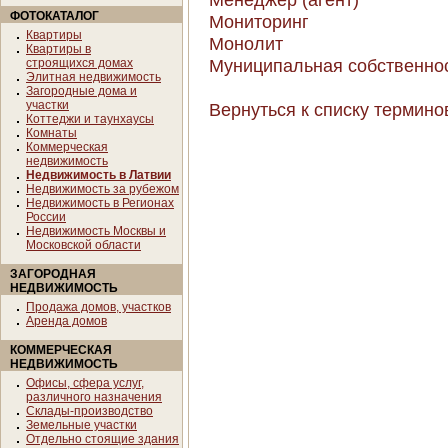
ФОТОКАТАЛОГ
Мониторинг
Квартиры
Монолит
Квартиры в
Муниципальная собственнос
строящихся домах
Элитная недвижимость
Загородные дома и
участки
Вернуться к списку термино
Коттеджи и таунхаусы
Комнаты
Коммерческая
недвижимость
Недвижимость в Латвии
Недвижимость за рубежом
Недвижимость в Регионах
России
Недвижимость Москвы и
Московской области
ЗАГОРОДНАЯ
НЕДВИЖИМОСТЬ
Продажа домов, участков
Аренда домов
КОММЕРЧЕСКАЯ
НЕДВИЖИМОСТЬ
Офисы, сфера услуг,
различного назначения
Склады-производство
Земельные участки
Отдельно стоящие здания