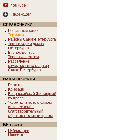
YouTube
Яндекс.Zen
СПРАВОЧНИКИ
Реестр компаний
Термины
Районы Санкт-Петербурга
Типы и серии домов
Петербурга
Бизнес-центры
Торговые центры
Расселение
коммунальных квартир
Санкт-Петербурга
НАШИ ПРОЕКТЫ
Prian.ru
Kolesa.ru
Всероссийский Жилищный
конгресс
"Коротко и ясно о самом
интересном" –
благотворительный
образовательный проект
БН-газета
Публикации
Новости