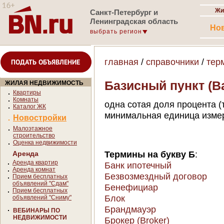
Жи
Санкт-Петербург и
Ленинградская область
Но
выбрать регион
главная
/
справочники
/
тер
ПОДАТЬ ОБЪЯВЛЕНИЕ
Базисный пункт (Ba
ЖИЛАЯ НЕДВИЖИМОСТЬ
Квартиры
Комнаты
одна сотая доля процента (т
Каталог ЖК
минимальная единица измер
Новостройки
Малоэтажное
строительство
Оценка недвижимости
Термины на букву Б
:
Аренда
Аренда квартир
Банк ипотечный
Аренда комнат
Безвозмездный договор
Прием бесплатных
объявлений "Сдам"
Бенефициар
Прием бесплатных
Блок
объявлений "Сниму"
Брандмауэр
ВЕБИНАРЫ ПО
НЕДВИЖИМОСТИ
Брокер (Broker)