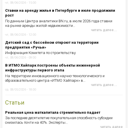
чт, 08/06/2026 - 15:00
Ставки на аренду жилья в Петербурге в июле продолжили
рост
По данным Центра аналитики BN.ru, в июле 2026 года ставки
на рынке аренды жилой недвижимости…
читать далее...
чт, 08/06/2026 - 12:00
Детский сад с бассейном откроют на территории
предприятия «Ручьи»
Информация Комитета по строительству
чт, 08/06/2026 - 09:00
В ИТМО Хайпарк построены объекты инженерной
инфраструктуры первого этапа
На территории инновационного научно-технологического и
образовательного центра «ИТМО Хайпарк» в…
читать далее...
ср, 08/05/2026 - 18:00
Статьи
Реальная цена маткапитала стремительно падает
За последнее десятилетие покупательная способность субсидии
снизилась почти на 40%. Эксперты…
читать далее