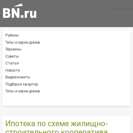
Все новости
Все советы
Все статьи
Районы
БОКОВОЕ
МЕНЮ
Типы и серии домов
Термины
Советы
Статьи
Новости
Видеосюжеты
Подборки квартир
Типы и серии домов
Ипотека по схеме жилищно-
строительного кооператива