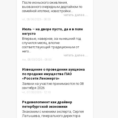
После июньского оживления,
вызванного очередным дедлайном по
семейной ипотеке, новостройки…
читать далее...
чт, 08/06/2026 - 08:00
Июль – на дворе пусто, да и в поле
негусто
Впервые, наверное, за нынешний год
случился месяц, вполне
соответствующий традиционным от
него…
читать далее...
пн, 08/03/2026 - 08:00
Извещение о проведении аукциона
по продаже имущества ПАО
«Россети Ленэнерго»
Заявки на участие принимаются по 08
сентября 2026
чт, 07/30/2026 - 12:10
Редевелопмент как драйвер
петербургской экономики
Знакомим с мнением эксперта, Сергея
Латышева, генерального директора