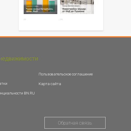
…
…
недвижимости
Пользовательское соглашение
атки
Карта сайта
енциальности BN.RU
Обратная связь