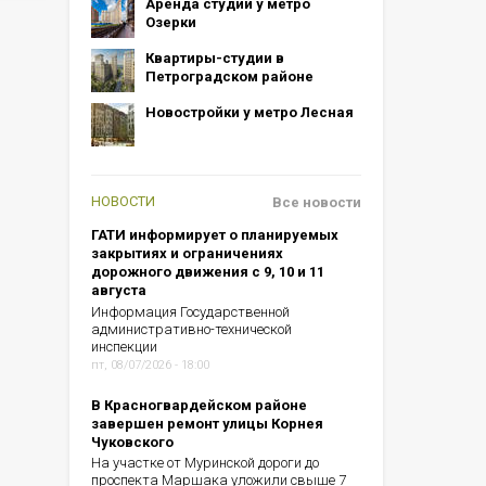
Аренда студий у метро
Озерки
Квартиры-студии в
Петроградском районе
Новостройки у метро Лесная
НОВОСТИ
Все новости
ГАТИ информирует о планируемых
закрытиях и ограничениях
дорожного движения с 9, 10 и 11
августа
Информация Государственной
административно-технической
инспекции
пт, 08/07/2026 - 18:00
В Красногвардейском районе
завершен ремонт улицы Корнея
Чуковского
На участке от Муринской дороги до
проспекта Маршака уложили свыше 7