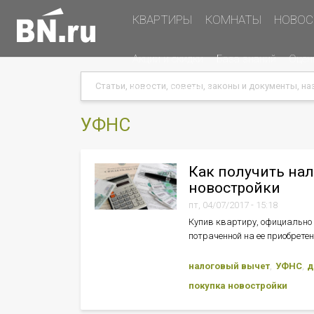
Основная
КВАРТИРЫ
КОМНАТЫ
НОВОС
навигация
Дополнительная
Акции и скидки
База знаний
Оцен
навигация
Search
Search
Меню
Подать объявление
в
хэдере
УФНС
(справа)
Как получить на
новостройки
пт, 04/07/2017 - 15:18
Купив квартиру, официально 
потраченной на ее приобрете
налоговый вычет
УФНС
д
покупка новостройки