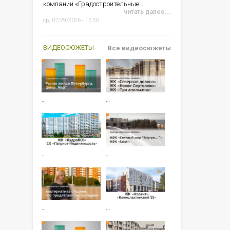
компании «Градостроительные…
читать далее...
ср, 07/29/2026 - 15:50
ВИДЕОСЮЖЕТЫ
Все видеосюжеты
…
…
…
…
…
…