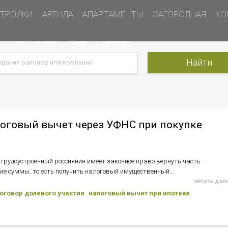
ТРОЙКИ
АРЕНДА
АПАРТАМЕНТЫ
ЗАГОРОДНАЯ
КО
ка недвижимости
Статьи и новости
логовый вычет через УФНС при покупке
трудоустроенный россиянин имеет законное право вернуть часть
ние суммы, то есть получить налоговый имущественный...
читать дале
оговор долевого участия
налоговый вычет при ипотеке