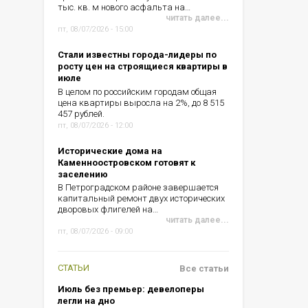
тыс. кв. м нового асфальта на…
читать далее...
пт, 08/07/2026 - 15:00
Стали известны города-лидеры по
росту цен на строящиеся квартиры в
июле
В целом по российским городам общая
цена квартиры выросла на 2%, до 8 515
457 рублей.
пт, 08/07/2026 - 12:00
Исторические дома на
Каменноостровском готовят к
заселению
В Петроградском районе завершается
капитальный ремонт двух исторических
дворовых флигелей на…
читать далее...
пт, 08/07/2026 - 09:00
СТАТЬИ
Все статьи
Июль без премьер: девелоперы
легли на дно