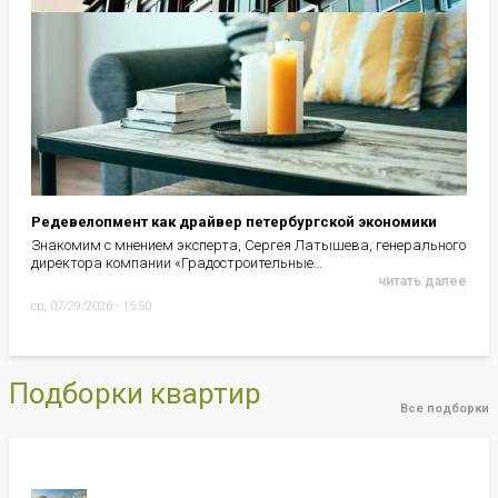
Впервые, наверное, за нынешний год случился месяц, вполне
соответствующий традиционным от него…
читать далее
пн, 08/03/2026 - 08:00
Извещение о проведении аукциона по продаже
имущества ПАО «Россети Ленэнерго»
Заявки на участие принимаются по 08 сентября 2026
чт, 07/30/2026 - 12:10
Редевелопмент как драйвер петербургской экономики
Знакомим с мнением эксперта, Сергея Латышева, генерального
директора компании «Градостроительные…
читать далее
ср, 07/29/2026 - 15:50
Подборки квартир
Все подборки