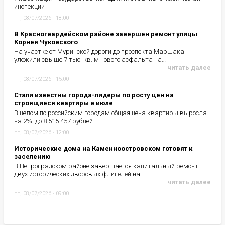
инспекции
пт, 08/07/2026 - 18:00
В Красногвардейском районе завершен ремонт улицы
Корнея Чуковского
На участке от Муринской дороги до проспекта Маршака
уложили свыше 7 тыс. кв. м нового асфальта на…
читать далее
пт, 08/07/2026 - 15:00
Стали известны города-лидеры по росту цен на
строящиеся квартиры в июле
В целом по российским городам общая цена квартиры выросла
на 2%, до 8 515 457 рублей.
пт, 08/07/2026 - 12:00
Исторические дома на Каменноостровском готовят к
заселению
В Петроградском районе завершается капитальный ремонт
двух исторических дворовых флигелей на…
читать далее
пт, 08/07/2026 - 09:00