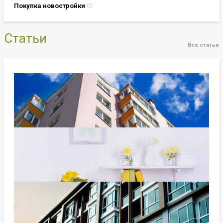
Покупка новостройки
45
Статьи
Все статьи
Июль без премьер: девелоперы легли на дно
После июньского оживления, вызванного очередным дедлайном
по семейной ипотеке, новостройки…
читать далее
чт, 08/06/2026 - 08:00
Июль – на дворе пусто, да и в поле негусто