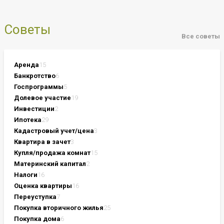
Советы
Все советы
Аренда
15
Банкротство
6
Госпрограммы
5
Долевое участие
19
Инвестиции
2
Ипотека
29
Кадастровый учет/цена
3
Квартира в зачет
3
Купля/продажа комнат
15
Материнский капитал
2
Налоги
16
Оценка квартиры
16
Переуступка
7
Покупка вторичного жилья
25
Покупка дома
6