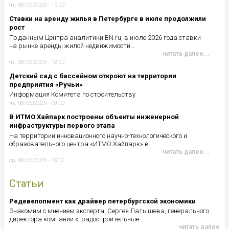
чт, 08/06/2026 - 15:00
Ставки на аренду жилья в Петербурге в июле продолжили
рост
По данным Центра аналитики BN.ru, в июле 2026 года ставки
на рынке аренды жилой недвижимости…
читать далее...
чт, 08/06/2026 - 12:00
Детский сад с бассейном откроют на территории
предприятия «Ручьи»
Информация Комитета по строительству
чт, 08/06/2026 - 09:00
В ИТМО Хайпарк построены объекты инженерной
инфраструктуры первого этапа
На территории инновационного научно-технологического и
образовательного центра «ИТМО Хайпарк» в…
читать далее...
ср, 08/05/2026 - 18:00
Статьи
Редевелопмент как драйвер петербургской экономики
Знакомим с мнением эксперта, Сергея Латышева, генерального
директора компании «Градостроительные…
читать далее