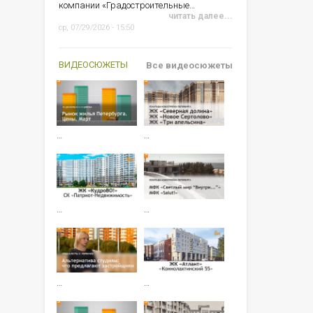
компании «Градостроительные…
читать далее...
ср, 07/29/2026 - 15:50
ВИДЕОСЮЖЕТЫ
Все видеосюжеты
…
…
…
…
…
…