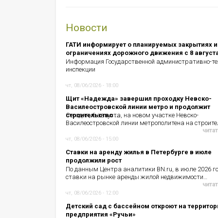
Новости
ГАТИ информирует о планируемых закрытиях и
ограничениях дорожного движения с 8 август
Информация Государственной административно-те
инспекции
чт, 08/06/2026 - 18:00
Щит «Надежда» завершил проходку Невско-
Василеостровской линии метро и продолжит
строительство ...
Сегодня, 6 августа, на новом участке Невско-
Василеостровской линии метрополитена на строит
читат
чт, 08/06/2026 - 15:00
Ставки на аренду жилья в Петербурге в июле
продолжили рост
По данным Центра аналитики BN.ru, в июле 2026 г
ставки на рынке аренды жилой недвижимости…
читат
чт, 08/06/2026 - 12:00
Детский сад с бассейном откроют на территор
предприятия «Ручьи»