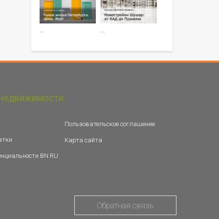
…
…
недвижимости
Пользовательское соглашение
атки
Карта сайта
енциальности BN.RU
Обратная связь