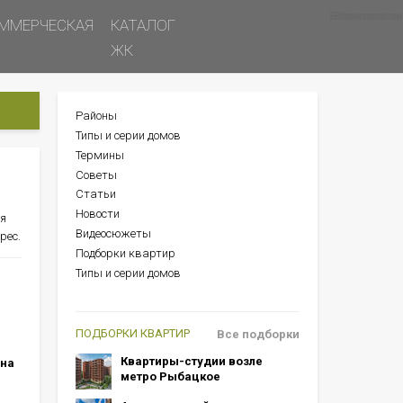
Все новости
Все советы
Все статьи
ММЕРЧЕСКАЯ
КАТАЛОГ
ЖК
Районы
БОКОВОЕ
Типы и серии домов
МЕНЮ
Термины
Советы
Статьи
Новости
ся
Видеосюжеты
рес.
Подборки квартир
Типы и серии домов
ПОДБОРКИ КВАРТИР
Все подборки
Квартиры-студии возле
 на
метро Рыбацкое