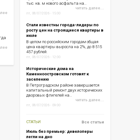
тыс. кв. м нового асфальта на…
читать далее...
алее
пт, 08/07/2026 - 15:00
Стали известны города-лидеры по
росту цен на строящиеся квартиры в
июле
гда
В целом по российским городам общая
цена квартиры выросла на 2%, до 8 515
алее
457 рублей.
пт, 08/07/2026 - 12:00
Исторические дома на
Каменноостровском готовят к
заселению
В Петроградском районе завершается
капитальный ремонт двух исторических
дворовых флигелей на…
читать далее...
пт, 08/07/2026 - 09:00
СТАТЬИ
Все статьи
Июль без премьер: девелоперы
легли на дно