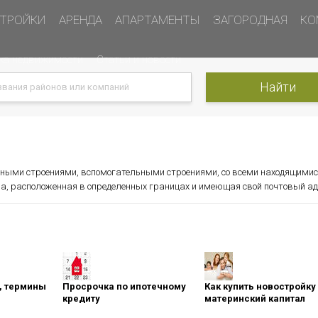
ТРОЙКИ
АРЕНДА
АПАРТАМЕНТЫ
ЗАГОРОДНАЯ
КО
ка недвижимости
Статьи и новости
вными строениями, вспомогательными строениями, со всеми находящими
а, расположенная в определенных границах и имеющая свой почтовый ад
оны, термины
Просрочка по ипотечному
Как купить новостройку
кредиту
материнский капитал