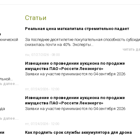
Статьи
Реальная цена маткапитала стремительно падает
а
хнической
За последнее десятилетие покупательная способность субсид
снизилась почти на 40%. Эксперты…
читать д
пн, 07/27/2026 - 08:00
Извещение о проведении аукциона по продаже
имущества ПАО «Россети Ленэнерго»
Заявки на участие принимаются по 04 сентября 2026
ельной…
ь далее...
пт, 07/24/2026 - 12:00
Извещение о проведении аукциона по продаже
имущества ПАО «Россети Ленэнерго»
ода
Заявки на участие принимаются по 04 сентября 2026
ь далее...
пт, 07/24/2026 - 12:00
ии
Как продлить срок службы аккумулятора для дрона