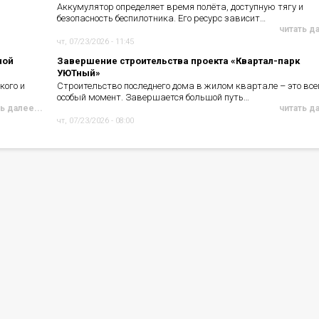
Аккумулятор определяет время полёта, доступную тягу и
безопасность беспилотника. Его ресурс зависит…
читать д
чт, 07/23/2026 - 11:45
ной
Завершение строительства проекта «Квартал-парк
УЮТный»
кого и
Строительство последнего дома в жилом квартале – это все
особый момент. Завершается большой путь…
ь далее...
читать д
чт, 07/23/2026 - 08:00