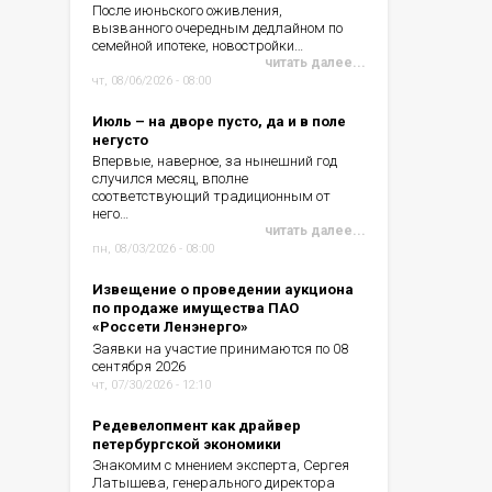
После июньского оживления,
вызванного очередным дедлайном по
семейной ипотеке, новостройки…
читать далее...
чт, 08/06/2026 - 08:00
Июль – на дворе пусто, да и в поле
негусто
Впервые, наверное, за нынешний год
случился месяц, вполне
соответствующий традиционным от
него…
читать далее...
пн, 08/03/2026 - 08:00
Извещение о проведении аукциона
по продаже имущества ПАО
«Россети Ленэнерго»
Заявки на участие принимаются по 08
сентября 2026
чт, 07/30/2026 - 12:10
Редевелопмент как драйвер
петербургской экономики
Знакомим с мнением эксперта, Сергея
Латышева, генерального директора