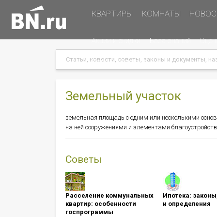
Основная
КВАРТИРЫ
КОМНАТЫ
НОВОС
навигация
Дополнительная
Акции и скидки
База знаний
Оцен
навигация
Search
Search
Меню
Подать объявление
в
хэдере
(справа)
Земельный участок
земельная площадь с одним или несколькими осно
на ней сооружениями и элементами благоустройств
Советы
Расселение коммунальных
Ипотека: ​​​​​​​зак
квартир: особенности
и определения
госпрограммы