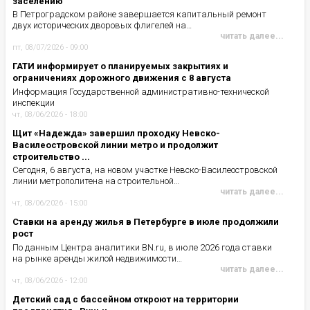
заселению
В Петроградском районе завершается капитальный ремонт
двух исторических дворовых флигелей на…
читать далее...
пт, 08/07/2026 - 09:00
ГАТИ информирует о планируемых закрытиях и
ограничениях дорожного движения с 8 августа
Информация Государственной административно-технической
инспекции
чт, 08/06/2026 - 18:00
Щит «Надежда» завершил проходку Невско-
Василеостровской линии метро и продолжит
строительство ...
Сегодня, 6 августа, на новом участке Невско-Василеостровской
линии метрополитена на строительной…
читать далее...
чт, 08/06/2026 - 15:00
Ставки на аренду жилья в Петербурге в июле продолжили
рост
По данным Центра аналитики BN.ru, в июле 2026 года ставки
на рынке аренды жилой недвижимости…
читать далее...
чт, 08/06/2026 - 12:00
Детский сад с бассейном откроют на территории