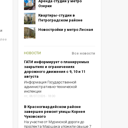
Аренда студий у метро
Озерки
Квартиры-студии в
Петроградском районе
Новостройки у метро Лесная
ии
алее
НОВОСТИ
Все новости
ГАТИ информирует о планируемых
закрытиях и ограничениях
дорожного движения с 9, 10 и 11
августа
Информация Государственной
административно-технической
инспекции
пт, 08/07/2026 - 18:00
В Красногвардейском районе
завершен ремонт улицы Корнея
Чуковского
На участке от Муринской дороги до
проспекта Маршака уложили свыше 7