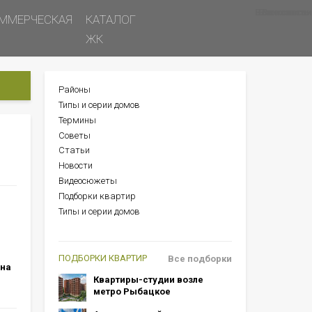
Все новости
Все советы
Все статьи
ММЕРЧЕСКАЯ
КАТАЛОГ
ЖК
Районы
БОКОВОЕ
Типы и серии домов
МЕНЮ
Термины
Советы
Статьи
Новости
Видеосюжеты
Подборки квартир
Типы и серии домов
ПОДБОРКИ КВАРТИР
Все подборки
 на
Квартиры-студии возле
метро Рыбацкое