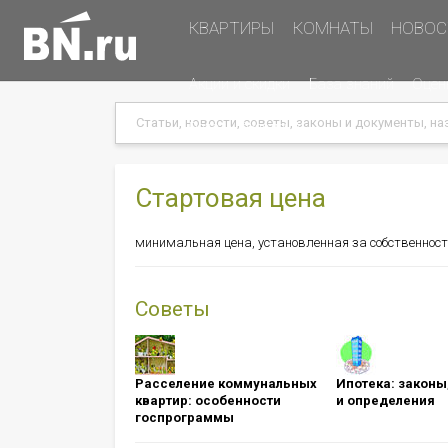
Основная
КВАРТИРЫ
КОМНАТЫ
НОВОС
навигация
Дополнительная
Акции и скидки
База знаний
Оцен
навигация
Search
Search
Меню
Подать объявление
в
хэдере
(справа)
Стартовая цена
минимальная цена, установленная за собственнос
Советы
Расселение коммунальных
Ипотека: ​​​​​​​зак
квартир: особенности
и определения
госпрограммы