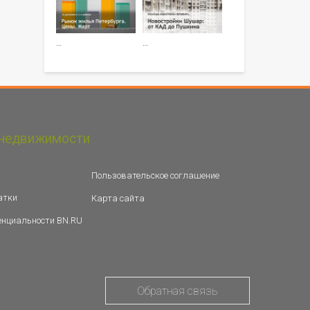
…
…
недвижимости
Пользовательское соглашение
атки
Карта сайта
енциальности BN.RU
Обратная связь