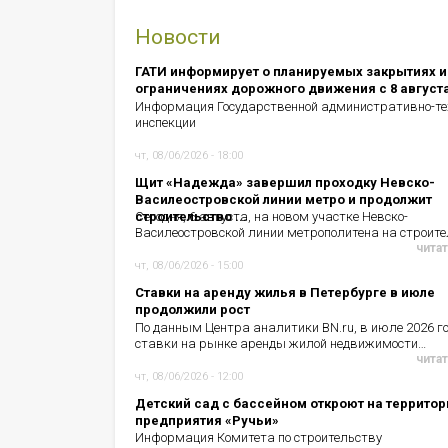
Новости
ГАТИ информирует о планируемых закрытиях и
ограничениях дорожного движения с 8 август
Информация Государственной административно-те
инспекции
чт, 08/06/2026 - 18:00
Щит «Надежда» завершил проходку Невско-
Василеостровской линии метро и продолжит
строительство ...
Сегодня, 6 августа, на новом участке Невско-
Василеостровской линии метрополитена на строит
читат
чт, 08/06/2026 - 15:00
Ставки на аренду жилья в Петербурге в июле
продолжили рост
По данным Центра аналитики BN.ru, в июле 2026 г
ставки на рынке аренды жилой недвижимости…
читат
чт, 08/06/2026 - 12:00
Детский сад с бассейном откроют на территор
предприятия «Ручьи»
Информация Комитета по строительству