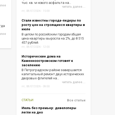
тыс. кв. м нового асфальта на…
алее
читать далее...
пт, 08/07/2026 - 15:00
Стали известны города-лидеры по
росту цен на строящиеся квартиры в
гда
июле
алее
В целом по российским городам общая
цена квартиры выросла на 2%, до 8 515
457 рублей.
пт, 08/07/2026 - 12:00
Исторические дома на
Каменноостровском готовят к
заселению
В Петроградском районе завершается
капитальный ремонт двух исторических
дворовых флигелей на…
читать далее...
пт, 08/07/2026 - 09:00
СТАТЬИ
Все статьи
Июль без премьер: девелоперы
легли на дно