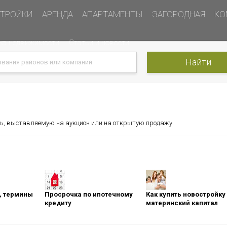
ТРОЙКИ
АРЕНДА
АПАРТАМЕНТЫ
ЗАГОРОДНАЯ
КО
ка недвижимости
Статьи и новости
ть, выставляемую на аукцион или на открытую продажу.
оны, термины
Просрочка по ипотечному
Как купить новостройку
кредиту
материнский капитал