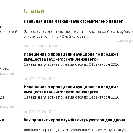
Статьи
Реальная цена маткапитала стремительно падает
а
хнической
За последнее десятилетие покупательная способность субсид
снизилась почти на 40%. Эксперты…
читать д
пн, 07/27/2026 - 08:00
Извещение о проведении аукциона по продаже
имущества ПАО «Россети Ленэнерго»
Заявки на участие принимаются по 04 сентября 2026
ельной…
ь далее...
пт, 07/24/2026 - 12:00
Извещение о проведении аукциона по продаже
имущества ПАО «Россети Ленэнерго»
ода
Заявки на участие принимаются по 04 сентября 2026
ь далее...
пт, 07/24/2026 - 12:00
ии
Как продлить срок службы аккумулятора для дрона
Аккумулятор определяет время полёта, доступную тягу и