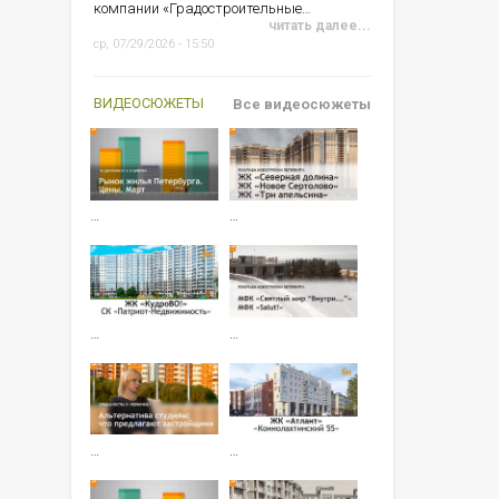
компании «Градостроительные…
читать далее...
ср, 07/29/2026 - 15:50
ВИДЕОСЮЖЕТЫ
Все видеосюжеты
…
…
…
…
…
…