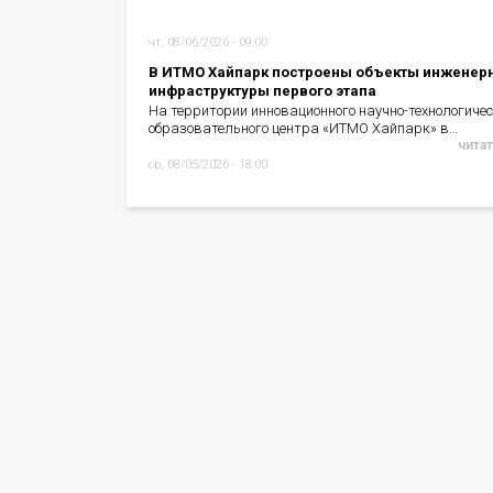
чт, 08/06/2026 - 09:00
В ИТМО Хайпарк построены объекты инженер
инфраструктуры первого этапа
На территории инновационного научно-технологичес
образовательного центра «ИТМО Хайпарк» в…
читат
ср, 08/05/2026 - 18:00