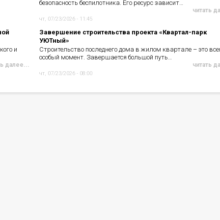
безопасность беспилотника. Его ресурс зависит…
читать д
чт, 07/23/2026 - 11:45
ной
Завершение строительства проекта «Квартал-парк
УЮТный»
кого и
Строительство последнего дома в жилом квартале – это все
особый момент. Завершается большой путь…
ь далее...
читать д
чт, 07/23/2026 - 08:00