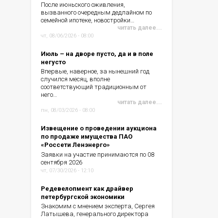
После июньского оживления,
вызванного очередным дедлайном по
семейной ипотеке, новостройки…
читать далее...
чт, 08/06/2026 - 08:00
Июль – на дворе пусто, да и в поле
негусто
Впервые, наверное, за нынешний год
случился месяц, вполне
соответствующий традиционным от
него…
читать далее...
пн, 08/03/2026 - 08:00
Извещение о проведении аукциона
по продаже имущества ПАО
«Россети Ленэнерго»
Заявки на участие принимаются по 08
сентября 2026
чт, 07/30/2026 - 12:10
Редевелопмент как драйвер
петербургской экономики
Знакомим с мнением эксперта, Сергея
Латышева, генерального директора