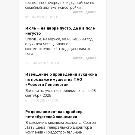
вызванного очередным дедлайном по
семейной ипотеке, новостройки…
читать далее...
чт, 08/06/2026 - 08:00
Июль – на дворе пусто, да и в поле
негусто
Впервые, наверное, за нынешний год
случился месяц, вполне
соответствующий традиционным от
него…
читать далее...
пн, 08/03/2026 - 08:00
Извещение о проведении аукциона
по продаже имущества ПАО
«Россети Ленэнерго»
Заявки на участие принимаются по 08
сентября 2026
чт, 07/30/2026 - 12:10
Редевелопмент как драйвер
петербургской экономики
Знакомим с мнением эксперта, Сергея
Латышева, генерального директора
компании «Градостроительные…