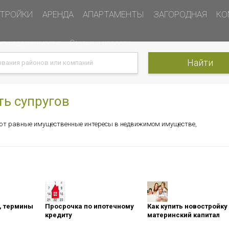
ТРОЙКИ
АРЕНДА
АПАРТАМЕНТЫ
ЗАГОРОДНАЯ
КО
ка недвижимости
Статьи и новости
ть супругов
меют равные имущественные интересы в недвижимом имуществе,
оны, термины
Просрочка по ипотечному
Как купить новостройку
кредиту
материнский капитал