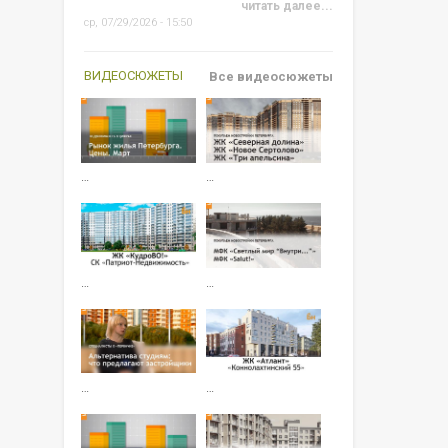
читать далее...
ср, 07/29/2026 - 15:50
ВИДЕОСЮЖЕТЫ
Все видеосюжеты
…
…
…
…
…
…