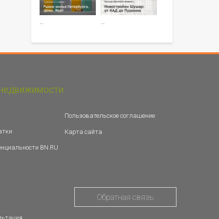
…
…
недвижимости
Пользовательское соглашение
атки
Карта сайта
енциальности BN.RU
Обратная связь
льтация