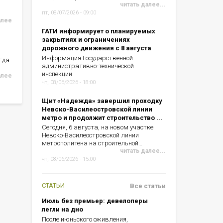
читать далее...
пт, 08/07/2026 - 09:00
алее
ГАТИ информирует о планируемых
закрытиях и ограничениях
дорожного движения с 8 августа
Информация Государственной
гда
административно-технической
инспекции
алее
чт, 08/06/2026 - 18:00
Щит «Надежда» завершил проходку
Невско-Василеостровской линии
метро и продолжит строительство ...
Сегодня, 6 августа, на новом участке
Невско-Василеостровской линии
метрополитена на строительной…
читать далее...
чт, 08/06/2026 - 15:00
СТАТЬИ
Все статьи
Июль без премьер: девелоперы
легли на дно
После июньского оживления,