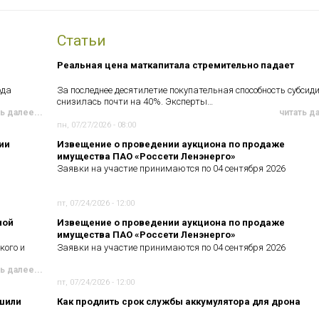
Статьи
Реальная цена маткапитала стремительно падает
ода
За последнее десятилетие покупательная способность субсид
снизилась почти на 40%. Эксперты…
ь далее...
читать д
пн, 07/27/2026 - 08:00
ии
Извещение о проведении аукциона по продаже
имущества ПАО «Россети Ленэнерго»
Заявки на участие принимаются по 04 сентября 2026
пт, 07/24/2026 - 12:00
ной
Извещение о проведении аукциона по продаже
имущества ПАО «Россети Ленэнерго»
кого и
Заявки на участие принимаются по 04 сентября 2026
ь далее...
пт, 07/24/2026 - 12:00
чшили
Как продлить срок службы аккумулятора для дрона