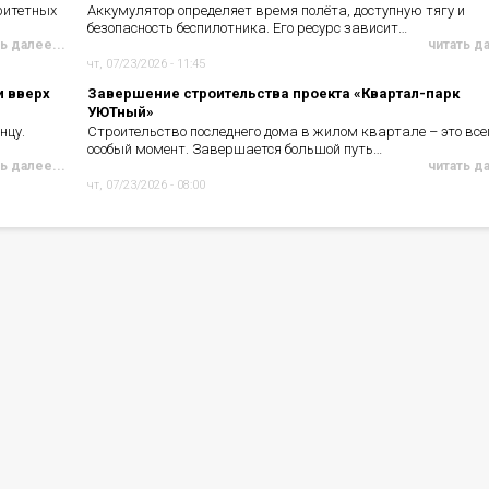
ритетных
Аккумулятор определяет время полёта, доступную тягу и
безопасность беспилотника. Его ресурс зависит…
ь далее...
читать д
чт, 07/23/2026 - 11:45
и вверх
Завершение строительства проекта «Квартал-парк
УЮТный»
нцу.
Строительство последнего дома в жилом квартале – это все
особый момент. Завершается большой путь…
ь далее...
читать д
чт, 07/23/2026 - 08:00