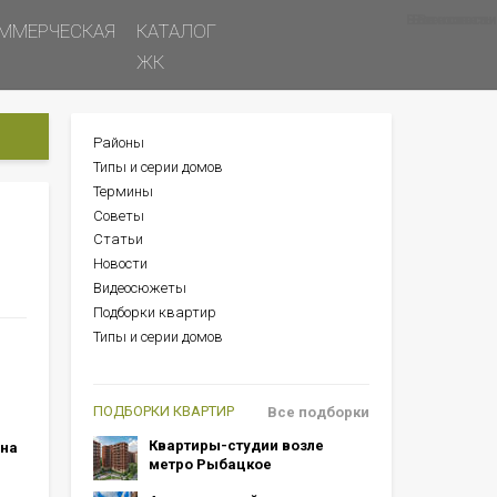
Все новости
Все советы
Все статьи
ММЕРЧЕСКАЯ
КАТАЛОГ
ЖК
Районы
БОКОВОЕ
Типы и серии домов
МЕНЮ
Термины
Советы
Статьи
Новости
Видеосюжеты
Подборки квартир
Типы и серии домов
ПОДБОРКИ КВАРТИР
Все подборки
Квартиры-студии возле
 на
метро Рыбацкое