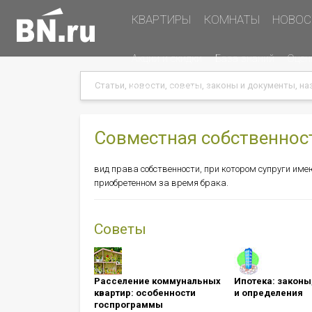
Основная
КВАРТИРЫ
КОМНАТЫ
НОВОС
навигация
Дополнительная
Акции и скидки
База знаний
Оцен
навигация
Search
Search
Меню
Подать объявление
в
хэдере
(справа)
Совместная собственнос
вид права собственности, при котором супруги и
приобретенном за время брака.
Советы
Расселение коммунальных
Ипотека: ​​​​​​​зак
квартир: особенности
и определения
госпрограммы