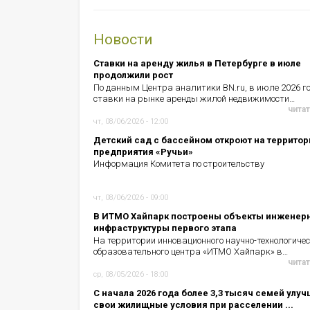
Новости
Ставки на аренду жилья в Петербурге в июле
продолжили рост
По данным Центра аналитики BN.ru, в июле 2026 г
ставки на рынке аренды жилой недвижимости…
читат
чт, 08/06/2026 - 12:00
Детский сад с бассейном откроют на территор
предприятия «Ручьи»
Информация Комитета по строительству
чт, 08/06/2026 - 09:00
В ИТМО Хайпарк построены объекты инженер
инфраструктуры первого этапа
На территории инновационного научно-технологичес
образовательного центра «ИТМО Хайпарк» в…
читат
ср, 08/05/2026 - 18:00
С начала 2026 года более 3,3 тысяч семей улу
свои жилищные условия при расселении ...