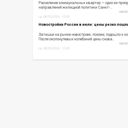
Расселение коммунальных квартир — одно из прио
направлений жилищной политики Санкт-…
читат
ср, 08/05/2026 - 15:00
Новостройки России в июле: цены резко пошл
Затишье на рынке новостроек, похоже, подошло к ко
После околонулевых колебаний цены снова…
читат
ср, 08/05/2026 - 12:00