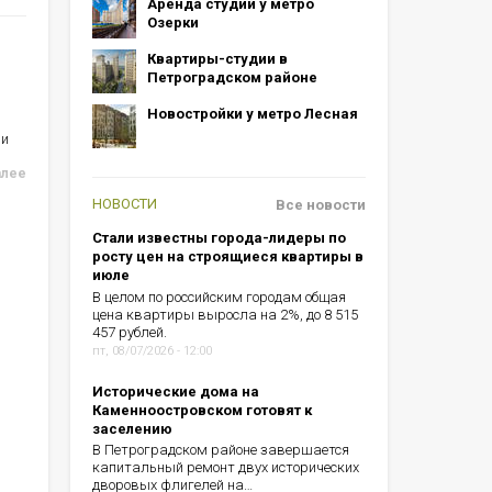
Аренда студий у метро
Озерки
Квартиры-студии в
Петроградском районе
Новостройки у метро Лесная
ии
алее
НОВОСТИ
Все новости
Стали известны города-лидеры по
росту цен на строящиеся квартиры в
июле
В целом по российским городам общая
цена квартиры выросла на 2%, до 8 515
457 рублей.
пт, 08/07/2026 - 12:00
Исторические дома на
Каменноостровском готовят к
заселению
В Петроградском районе завершается
капитальный ремонт двух исторических
дворовых флигелей на…