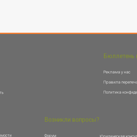
Бюллетень 
Реклама у нас
Правила перепеч
Политика конфид
ть
Возникли вопросы?
имости
Форум
Юридическая консу