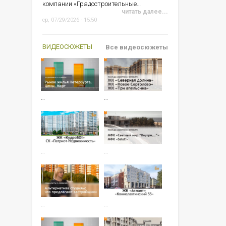
компании «Градостроительные…
читать далее...
ср, 07/29/2026 - 15:50
ВИДЕОСЮЖЕТЫ
Все видеосюжеты
…
…
…
…
…
…