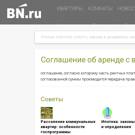
Основная
КВАРТИРЫ
КОМНАТЫ
НОВОС
навигация
Дополнительная
Акции и скидки
База знаний
Оцен
навигация
Search
Search
Меню
Подать объявление
в
хэдере
(справа)
Соглашение об аренде с
соглашение, согласно которому часть рентных пла
согласованной суммы производится передача права
Советы
Расселение коммунальных
Ипотека: ​​​​​​​зак
квартир: особенности
и определения
госпрограммы