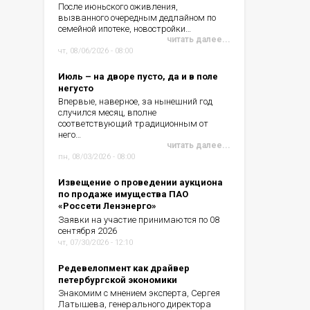
После июньского оживления,
вызванного очередным дедлайном по
семейной ипотеке, новостройки…
читать далее...
чт, 08/06/2026 - 08:00
Июль – на дворе пусто, да и в поле
негусто
Впервые, наверное, за нынешний год
случился месяц, вполне
соответствующий традиционным от
него…
читать далее...
пн, 08/03/2026 - 08:00
Извещение о проведении аукциона
по продаже имущества ПАО
«Россети Ленэнерго»
Заявки на участие принимаются по 08
сентября 2026
чт, 07/30/2026 - 12:10
Редевелопмент как драйвер
петербургской экономики
Знакомим с мнением эксперта, Сергея
Латышева, генерального директора