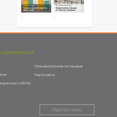
…
…
недвижимости
Пользовательское соглашение
атки
Карта сайта
енциальности BN.RU
Обратная связь