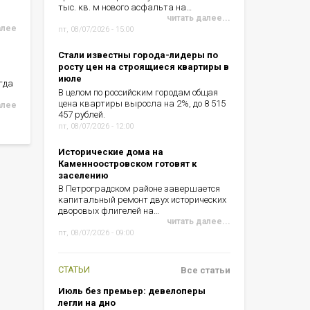
тыс. кв. м нового асфальта на…
читать далее...
алее
пт, 08/07/2026 - 15:00
Стали известны города-лидеры по
росту цен на строящиеся квартиры в
июле
гда
В целом по российским городам общая
цена квартиры выросла на 2%, до 8 515
алее
457 рублей.
пт, 08/07/2026 - 12:00
Исторические дома на
Каменноостровском готовят к
заселению
В Петроградском районе завершается
капитальный ремонт двух исторических
дворовых флигелей на…
читать далее...
пт, 08/07/2026 - 09:00
СТАТЬИ
Все статьи
Июль без премьер: девелоперы
легли на дно