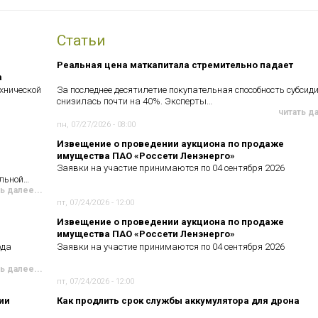
Статьи
Реальная цена маткапитала стремительно падает
а
хнической
За последнее десятилетие покупательная способность субсид
снизилась почти на 40%. Эксперты…
читать д
пн, 07/27/2026 - 08:00
Извещение о проведении аукциона по продаже
имущества ПАО «Россети Ленэнерго»
Заявки на участие принимаются по 04 сентября 2026
ельной…
ь далее...
пт, 07/24/2026 - 12:00
Извещение о проведении аукциона по продаже
имущества ПАО «Россети Ленэнерго»
ода
Заявки на участие принимаются по 04 сентября 2026
ь далее...
пт, 07/24/2026 - 12:00
ии
Как продлить срок службы аккумулятора для дрона