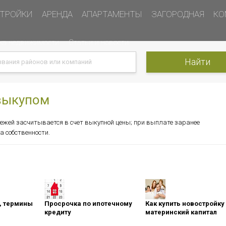
ТРОЙКИ
АРЕНДА
АПАРТАМЕНТЫ
ЗАГОРОДНАЯ
КО
ка недвижимости
Статьи и новости
 выкупом
тежей засчитывается в счет выкупной цены; при выплате заранее
 собственности.
оны, термины
Просрочка по ипотечному
Как купить новостройку
кредиту
материнский капитал