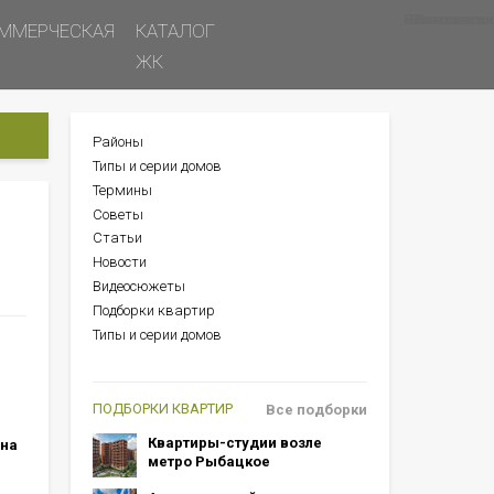
Все новости
Все советы
Все статьи
ММЕРЧЕСКАЯ
КАТАЛОГ
ЖК
Районы
БОКОВОЕ
Типы и серии домов
МЕНЮ
Термины
Советы
Статьи
Новости
Видеосюжеты
Подборки квартир
Типы и серии домов
ПОДБОРКИ КВАРТИР
Все подборки
Квартиры-студии возле
 на
метро Рыбацкое