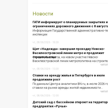
Новости
ГАТИ информирует о планируемых закрытиях и
ограничениях дорожного движения с 8 август
Информация Государственной административно-те
инспекции
чт, 08/06/2026 - 18:00
Щит «Надежда» завершил проходку Невско-
Василеостровской линии метро и продолжит
строительство ...
Сегодня, 6 августа, на новом участке Невско-
Василеостровской линии метрополитена на строит
читат
чт, 08/06/2026 - 15:00
Ставки на аренду жилья в Петербурге в июле
продолжили рост
По данным Центра аналитики BN.ru, в июле 2026 г
ставки на рынке аренды жилой недвижимости…
читат
чт, 08/06/2026 - 12:00
Детский сад с бассейном откроют на территор
предприятия «Ручьи»