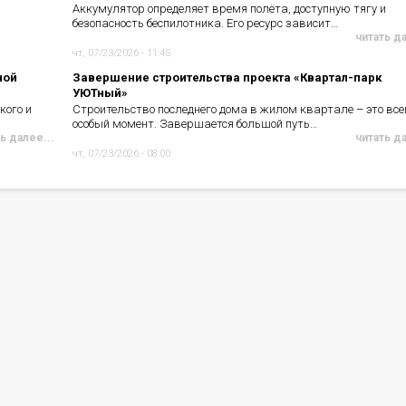
Аккумулятор определяет время полёта, доступную тягу и
безопасность беспилотника. Его ресурс зависит…
читать д
чт, 07/23/2026 - 11:45
ной
Завершение строительства проекта «Квартал-парк
УЮТный»
кого и
Строительство последнего дома в жилом квартале – это все
особый момент. Завершается большой путь…
ь далее...
читать д
чт, 07/23/2026 - 08:00