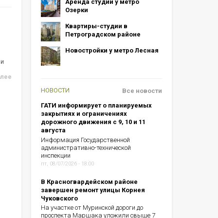
Аренда студий у метро
Озерки
Квартиры-студии в
Петроградском районе
Новостройки у метро Лесная
ии
алее
НОВОСТИ
Все новости
ГАТИ информирует о планируемых
закрытиях и ограничениях
дорожного движения с 9, 10 и 11
августа
Информация Государственной
административно-технической
инспекции
пт, 08/07/2026 - 18:00
В Красногвардейском районе
завершен ремонт улицы Корнея
Чуковского
На участке от Муринской дороги до
проспекта Маршака уложили свыше 7