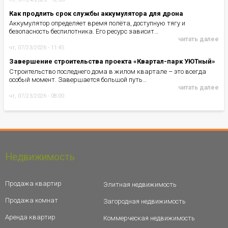
Как продлить срок службы аккумулятора для дрона
Аккумулятор определяет время полёта, доступную тягу и
безопасность беспилотника. Его ресурс зависит…
читать далее
чт, 07/23/2026 - 11:45
Завершение строительства проекта «Квартал-парк УЮТный»
Строительство последнего дома в жилом квартале – это всегда
особый момент. Завершается большой путь…
читать далее
чт, 07/23/2026 - 08:00
Недвижимость
Продажа квартир
Элитная недвижимость
Продажа комнат
Загородная недвижимость
Аренда квартир
Коммерческая недвижимость