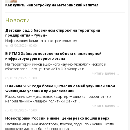
Как купить новостройку на материнский капитал
Новости
Детский сад с бассейном откроют на территории
предприятия «Ручьи»
Информация Комитета по строительству
чт, 08/06/2026 - 09:00
В ИТМО Хайпарк построены объекты инженерной
инфраструктуры первого этапа
На территории инновационного научно-технологического и
образовательного центра «ИТМО Хайпарк» в…
читать далее...
ср, 08/05/2026 - 18:00
С начала 2026 года более 3,3 тысяч семей улучшили свои
жилищные условия при расселении ...
Расселение коммунальных квартир — одно из приоритетных
направлений жилищной политики Санкт-…
читать далее...
ср, 08/05/2026 - 15:00
Новостройки России в июле: цены резко пошли вверх
Затишье на рынке новостроек, похоже, подошло к концу. После
околонулевых колебаний цены снова…