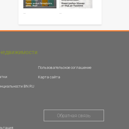
…
…
недвижимости
Пользовательское соглашение
атки
Карта сайта
енциальности BN.RU
Обратная связь
льтация