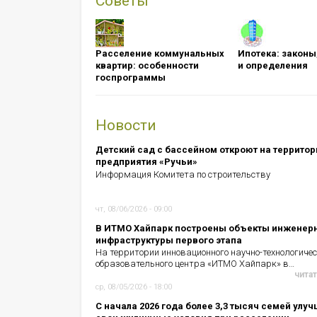
Советы
Расселение коммунальных
Ипотека: ​​​​​​​зак
квартир: особенности
и определения
госпрограммы
Новости
Детский сад с бассейном откроют на территор
предприятия «Ручьи»
Информация Комитета по строительству
чт, 08/06/2026 - 09:00
В ИТМО Хайпарк построены объекты инженер
инфраструктуры первого этапа
На территории инновационного научно-технологичес
образовательного центра «ИТМО Хайпарк» в…
читат
ср, 08/05/2026 - 18:00
С начала 2026 года более 3,3 тысяч семей улу