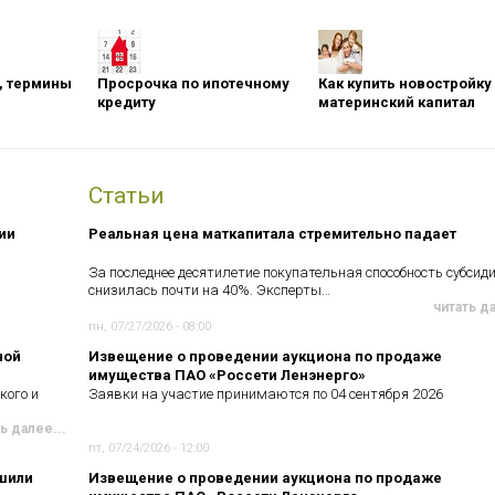
оны, термины
Просрочка по ипотечному
Как купить новостройку
кредиту
материнский капитал
Статьи
ии
Реальная цена маткапитала стремительно падает
За последнее десятилетие покупательная способность субсид
снизилась почти на 40%. Эксперты…
читать д
пн, 07/27/2026 - 08:00
ной
Извещение о проведении аукциона по продаже
имущества ПАО «Россети Ленэнерго»
кого и
Заявки на участие принимаются по 04 сентября 2026
ь далее...
пт, 07/24/2026 - 12:00
чшили
Извещение о проведении аукциона по продаже