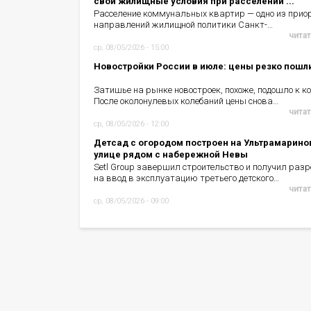
свои жилищные условия при расселении ...
Расселение коммунальных квартир — одно из прио
направлений жилищной политики Санкт-…
читат
ср, 08/05/2026 - 15:00
Новостройки России в июле: цены резко пошл
Затишье на рынке новостроек, похоже, подошло к ко
После околонулевых колебаний цены снова…
читат
ср, 08/05/2026 - 12:00
Детсад с огородом построен на Ультрамарино
улице рядом с набережной Невы
Setl Group завершил строительство и получил раз
на ввод в эксплуатацию третьего детского…
читат
ср, 08/05/2026 - 09:00