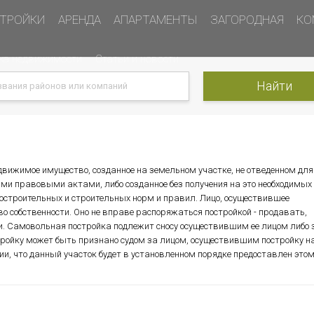
ТРОЙКИ
АРЕНДА
АПАРТАМЕНТЫ
ЗАГОРОДНАЯ
КО
ка недвижимости
Статьи и новости
недвижимое имущество, созданное на земельном участке, не отведенном для
ыми правовыми актами, либо созданное без получения на это необходимых
строительных и строительных норм и правил. Лицо, осуществившее
во собственности. Оно не вправе распоряжаться постройкой - продавать,
ки. Самовольная постройка подлежит сносу осуществившим ее лицом либо 
тройку может быть признано судом за лицом, осуществившим постройку на
и, что данный участок будет в установленном порядке предоставлен это