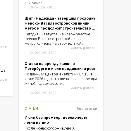
инспекции
чт, 08/06/2026 - 18:00
Щит «Надежда» завершил проходку
Невско-Василеостровской линии
метро и продолжит строительство ...
Сегодня, 6 августа, на новом участке
Невско-Василеостровской линии
метрополитена на строительной…
алее
читать далее...
чт, 08/06/2026 - 15:00
Ставки на аренду жилья в
Петербурге в июле продолжили рост
гда
По данным Центра аналитики BN.ru, в
июле 2026 года ставки на рынке аренды
алее
жилой недвижимости…
читать далее...
чт, 08/06/2026 - 12:00
СТАТЬИ
Все статьи
Июль без премьер: девелоперы
легли на дно
После июньского оживления,