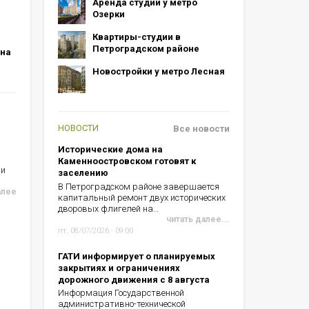
Аренда студий у метро
Озерки
Квартиры-студии в
Петроградском районе
 на
Новостройки у метро Лесная
НОВОСТИ
Все новости
Исторические дома на
Каменноостровском готовят к
ии
заселению
В Петроградском районе завершается
алее
капитальный ремонт двух исторических
дворовых флигелей на…
читать далее...
пт, 08/07/2026 - 09:00
ГАТИ информирует о планируемых
закрытиях и ограничениях
дорожного движения с 8 августа
Информация Государственной
административно-технической