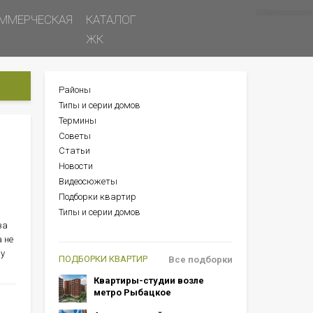
Все новости
Все советы
Все статьи
ММЕРЧЕСКАЯ
КАТАЛОГ
ЖК
Районы
БОКОВОЕ
Типы и серии домов
МЕНЮ
Термины
Советы
Статьи
Новости
Видеосюжеты
Подборки квартир
Типы и серии домов
за
 не
му
ПОДБОРКИ КВАРТИР
Все подборки
Квартиры-студии возле
метро Рыбацкое