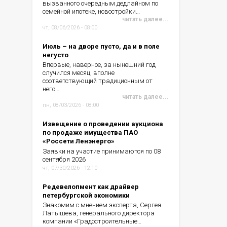
вызванного очередным дедлайном по
семейной ипотеке, новостройки…
читать далее...
чт, 08/06/2026 - 08:00
Июль – на дворе пусто, да и в поле
негусто
Впервые, наверное, за нынешний год
случился месяц, вполне
соответствующий традиционным от
него…
читать далее...
пн, 08/03/2026 - 08:00
Извещение о проведении аукциона
по продаже имущества ПАО
«Россети Ленэнерго»
Заявки на участие принимаются по 08
сентября 2026
чт, 07/30/2026 - 12:10
Редевелопмент как драйвер
петербургской экономики
Знакомим с мнением эксперта, Сергея
Латышева, генерального директора
компании «Градостроительные…