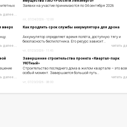
имущества ПАО «Россети Ленэнерго»
ритетных
Заявки на участие принимаются по 04 сентября 2026
ь далее...
пт, 07/24/2026 - 12:00
и вверх
Как продлить срок службы аккумулятора для дрона
нцу.
Аккумулятор определяет время полёта, доступную тягу и
безопасность беспилотника. Его ресурс зависит…
ь далее...
читать д
чт, 07/23/2026 - 11:45
вой
Завершение строительства проекта «Квартал-парк
УЮТный»
решение
Строительство последнего дома в жилом квартале – это все
особый момент. Завершается большой путь…
ь далее...
читать д
чт, 07/23/2026 - 08:00