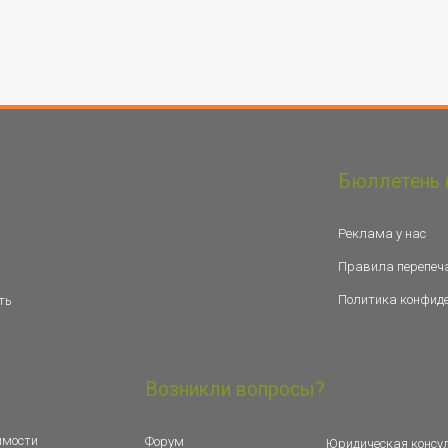
Бюллетень 
Реклама у нас
Правила перепеч
Политика конфид
ть
Возникли вопросы?
имости
Форум
Юридическая консу