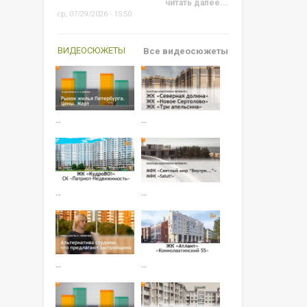
читать далее...
ср, 07/29/2026 - 15:50
ВИДЕОСЮЖЕТЫ
Все видеосюжеты
…
…
…
…
…
…