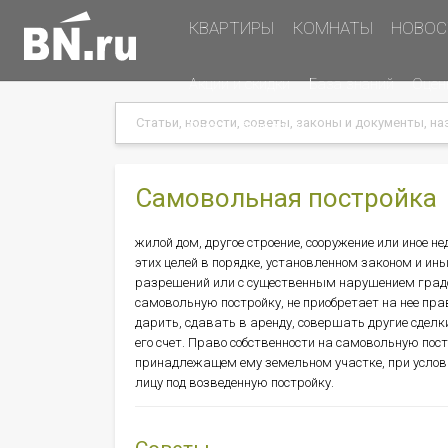
Основная
КВАРТИРЫ
КОМНАТЫ
НОВОС
навигация
Дополнительная
Акции и скидки
База знаний
Оцен
навигация
Search
Search
Меню
Подать объявление
в
хэдере
(справа)
Самовольная постройка
жилой дом, другое строение, сооружение или иное 
этих целей в порядке, установленном законом и ин
разрешений или с существенным нарушением градо
самовольную постройку, не приобретает на нее пра
дарить, сдавать в аренду, совершать другие сдел
его счет. Право собственности на самовольную пос
принадлежащем ему земельном участке, при услови
лицу под возведенную постройку.