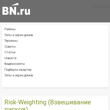
Все новости
Все советы
Все статьи
Районы
БОКОВОЕ
МЕНЮ
Типы и серии домов
Термины
Советы
Статьи
Новости
Видеосюжеты
Подборки квартир
Типы и серии домов
Risk-Weighting (Взвешивание
рисков)