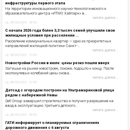
инфраструктуры первого этапа
На территории инновационного научно-технологического и
образовательного центра «ИТМО Хайпарк» в…
читать далее...
ср, 08/05/2026 - 18:00
С начала 2026 года более 3,3 тысяч семей улучшили свои
жилищные условия при расселении ...
Расселение коммунальных квартир — одно из приоритетных
направлений жилищной политики Санкт-…
читать далее...
ср, 08/05/2026 - 15:00
Новостройки России в июле: цены резко пошли вверх
Затишье на рынке новостроек, похоже, подошло к концу. После
околонулевых колебаний цены снова…
читать далее...
ср, 08/05/2026 - 12:00
Детсад с огородом построен на Ультрамариновой улице
рядом с набережной Невы
Setl Group завершил строительство и получил разрешение на
ввод в эксплуатацию третьего детского…
читать далее...
ср, 08/05/2026 - 09:00
ГАТИ информирует о планируемых ограничениях
дорожного движения с 6 августа