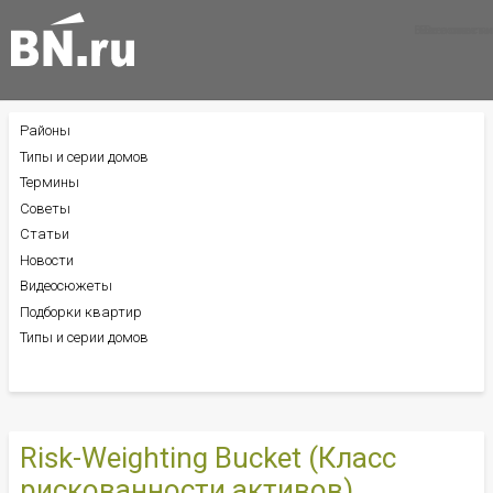
Все новости
Все советы
Все статьи
Районы
БОКОВОЕ
МЕНЮ
Типы и серии домов
Термины
Советы
Статьи
Новости
Видеосюжеты
Подборки квартир
Типы и серии домов
Risk-Weighting Bucket (Класс
рискованности активов)