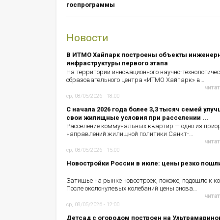
госпрограммы
Новости
В ИТМО Хайпарк построены объекты инженер
инфраструктуры первого этапа
На территории инновационного научно-технологичес
образовательного центра «ИТМО Хайпарк» в…
читат
ср, 08/05/2026 - 18:00
С начала 2026 года более 3,3 тысяч семей улу
свои жилищные условия при расселении ...
Расселение коммунальных квартир — одно из прио
направлений жилищной политики Санкт-…
читат
ср, 08/05/2026 - 15:00
Новостройки России в июле: цены резко пошл
Затишье на рынке новостроек, похоже, подошло к ко
После околонулевых колебаний цены снова…
читат
ср, 08/05/2026 - 12:00
Детсад с огородом построен на Ультрамарино