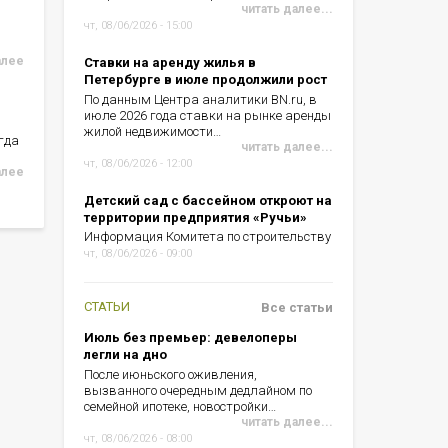
читать далее...
чт, 08/06/2026 - 15:00
алее
Ставки на аренду жилья в
Петербурге в июле продолжили рост
По данным Центра аналитики BN.ru, в
июле 2026 года ставки на рынке аренды
жилой недвижимости…
гда
читать далее...
чт, 08/06/2026 - 12:00
алее
Детский сад с бассейном откроют на
территории предприятия «Ручьи»
Информация Комитета по строительству
чт, 08/06/2026 - 09:00
СТАТЬИ
Все статьи
Июль без премьер: девелоперы
легли на дно
После июньского оживления,
вызванного очередным дедлайном по
семейной ипотеке, новостройки…
читать далее...
чт, 08/06/2026 - 08:00