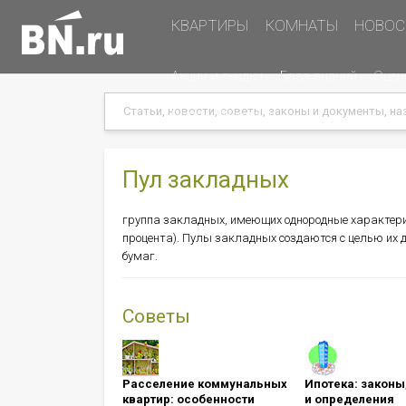
Основная
КВАРТИРЫ
КОМНАТЫ
НОВОС
навигация
Дополнительная
Акции и скидки
База знаний
Оцен
навигация
Search
Search
Меню
Подать объявление
в
хэдере
(справа)
Пул закладных
группа закладных, имеющих однородные характери
процента). Пулы закладных создаются с целью их 
бумаг.
Советы
Расселение коммунальных
Ипотека: ​​​​​​​зак
квартир: особенности
и определения