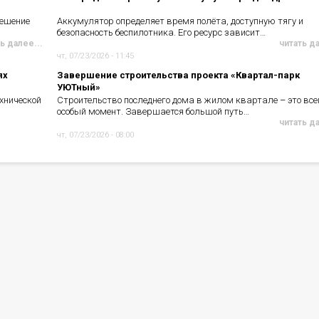
решение
Аккумулятор определяет время полёта, доступную тягу и
безопасность беспилотника. Его ресурс зависит…
ь далее...
читать д
чт, 07/23/2026 - 11:45
ях
Завершение строительства проекта «Квартал-парк
УЮТный»
хнической
Строительство последнего дома в жилом квартале – это все
особый момент. Завершается большой путь…
читать д
чт, 07/23/2026 - 08:00