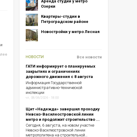
Аренда студий у метро
Озерки
Квартиры-студии в
Петроградском районе
Новостройки у метро Лесная
ии
алее
НОВОСТИ
Все новости
ГАТИ информирует о планируемых
закрытиях и ограничениях
дорожного движения с 8 августа
Информация Государственной
административно-технической
инспекции
чт, 08/06/2026 - 18:00
Щит «Надежда» завершил проходку
Невско-Василеостровской линии
метро и продолжит строительство ...
Сегодня, 6 августа, на новом участке
Невско-Василеостровской линии
метрополитена на строительной…