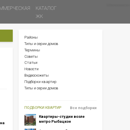
Все новости
Все советы
Все статьи
ММЕРЧЕСКАЯ
КАТАЛОГ
ЖК
Районы
БОКОВОЕ
Типы и серии домов
МЕНЮ
Термины
Советы
Статьи
Новости
Видеосюжеты
Подборки квартир
Типы и серии домов
ПОДБОРКИ КВАРТИР
Все подборки
Квартиры-студии возле
метро Рыбацкое
 на