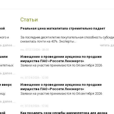
Статьи
ной
Реальная цена маткапитала стремительно падает
кого и
За последнее десятилетие покупательная способность субсид
снизилась почти на 40%. Эксперты…
ь далее...
читать д
пн, 07/27/2026 - 08:00
чшили
Извещение о проведении аукциона по продаже
имущества ПАО «Россети Ленэнерго»
ритетных
Заявки на участие принимаются по 04 сентября 2026
ь далее...
пт, 07/24/2026 - 12:00
и вверх
Извещение о проведении аукциона по продаже
имущества ПАО «Россети Ленэнерго»
нцу.
Заявки на участие принимаются по 04 сентября 2026
ь далее...
пт, 07/24/2026 - 12:00
вой
Как продлить срок службы аккумулятора для дрона