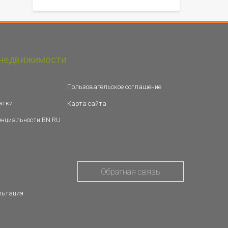
недвижимости
Пользовательское соглашение
атки
Карта сайта
енциальности BN.RU
Обратная связь
льтация