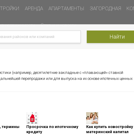
ТРОЙКИ
АРЕНДА
АПАРТАМЕНТЫ
ЗАГОРОДНАЯ
КО
ка недвижимости
Статьи и новости
стики (например, десятилетние закладные с «плавающей» ставкой
дальнейшей перепродажи или для выпуска на их основе ипотечных ценных
оны, термины
Просрочка по ипотечному
Как купить новостройку
кредиту
материнский капитал