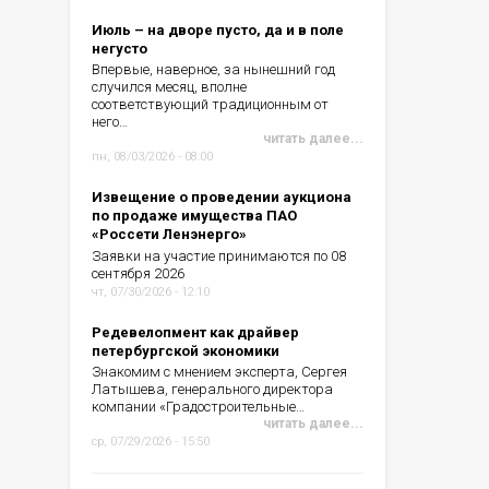
Июль – на дворе пусто, да и в поле
негусто
Впервые, наверное, за нынешний год
случился месяц, вполне
соответствующий традиционным от
него…
читать далее...
пн, 08/03/2026 - 08:00
Извещение о проведении аукциона
по продаже имущества ПАО
«Россети Ленэнерго»
Заявки на участие принимаются по 08
сентября 2026
чт, 07/30/2026 - 12:10
Редевелопмент как драйвер
петербургской экономики
Знакомим с мнением эксперта, Сергея
Латышева, генерального директора
компании «Градостроительные…
читать далее...
ср, 07/29/2026 - 15:50