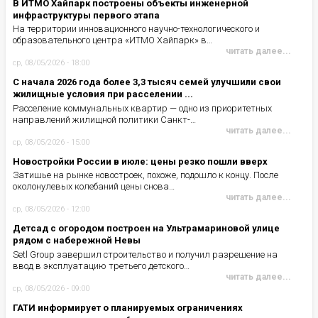
В ИТМО Хайпарк построены объекты инженерной
инфраструктуры первого этапа
На территории инновационного научно-технологического и
образовательного центра «ИТМО Хайпарк» в…
читать далее...
ср, 08/05/2026 - 18:00
С начала 2026 года более 3,3 тысяч семей улучшили свои
жилищные условия при расселении ...
Расселение коммунальных квартир — одно из приоритетных
направлений жилищной политики Санкт-…
читать далее...
ср, 08/05/2026 - 15:00
Новостройки России в июле: цены резко пошли вверх
Затишье на рынке новостроек, похоже, подошло к концу. После
околонулевых колебаний цены снова…
читать далее...
ср, 08/05/2026 - 12:00
Детсад с огородом построен на Ультрамариновой улице
рядом с набережной Невы
Setl Group завершил строительство и получил разрешение на
ввод в эксплуатацию третьего детского…
читать далее...
ср, 08/05/2026 - 09:00
ГАТИ информирует о планируемых ограничениях