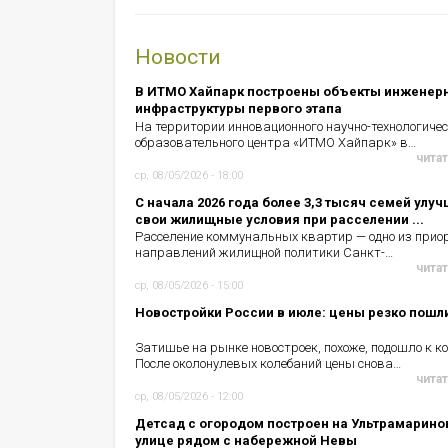
Новости
В ИТМО Хайпарк построены объекты инженер
инфраструктуры первого этапа
На территории инновационного научно-технологичес
образовательного центра «ИТМО Хайпарк» в…
читат
ср, 08/05/2026 - 18:00
С начала 2026 года более 3,3 тысяч семей улу
свои жилищные условия при расселении ...
Расселение коммунальных квартир — одно из прио
направлений жилищной политики Санкт-…
читат
ср, 08/05/2026 - 15:00
Новостройки России в июле: цены резко пошл
Затишье на рынке новостроек, похоже, подошло к ко
После околонулевых колебаний цены снова…
читат
ср, 08/05/2026 - 12:00
Детсад с огородом построен на Ультрамарино
улице рядом с набережной Невы