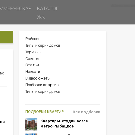
Все новости
Все советы
Все статьи
ММЕРЧЕСКАЯ
КАТАЛОГ
ЖК
Районы
БОКОВОЕ
Типы и серии домов
МЕНЮ
Термины
Советы
Статьи
Новости
ах,
Видеосюжеты
Подборки квартир
Типы и серии домов
ПОДБОРКИ КВАРТИР
Все подборки
Квартиры-студии возле
 на
метро Рыбацкое