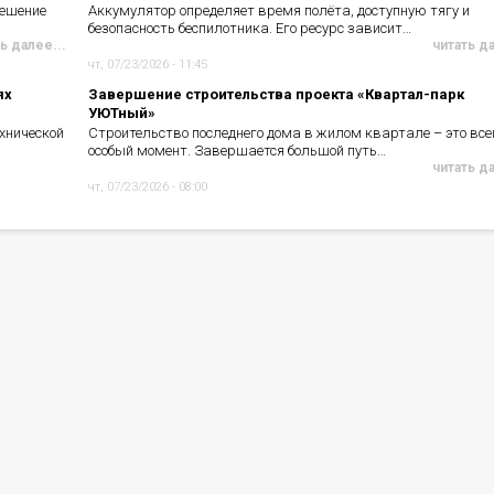
решение
Аккумулятор определяет время полёта, доступную тягу и
безопасность беспилотника. Его ресурс зависит…
ь далее...
читать д
чт, 07/23/2026 - 11:45
ях
Завершение строительства проекта «Квартал-парк
УЮТный»
хнической
Строительство последнего дома в жилом квартале – это все
особый момент. Завершается большой путь…
читать д
чт, 07/23/2026 - 08:00