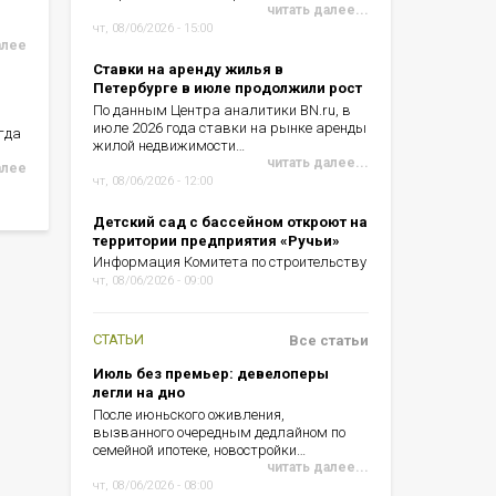
читать далее...
чт, 08/06/2026 - 15:00
алее
Ставки на аренду жилья в
Петербурге в июле продолжили рост
По данным Центра аналитики BN.ru, в
июле 2026 года ставки на рынке аренды
гда
жилой недвижимости…
читать далее...
алее
чт, 08/06/2026 - 12:00
Детский сад с бассейном откроют на
территории предприятия «Ручьи»
Информация Комитета по строительству
чт, 08/06/2026 - 09:00
СТАТЬИ
Все статьи
Июль без премьер: девелоперы
легли на дно
После июньского оживления,
вызванного очередным дедлайном по
семейной ипотеке, новостройки…
читать далее...
чт, 08/06/2026 - 08:00