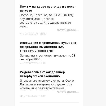
Июль – на дворе пусто, да и в поле
негусто
Впервые, наверное, за нынешний год
случился месяц, вполне
соответствующий традиционным от
него…
читать далее...
пн, 08/03/2026 - 08:00
Извещение о проведении аукциона
по продаже имущества ПАО
«Россети Ленэнерго»
Заявки на участие принимаются по 08
сентября 2026
чт, 07/30/2026 - 12:10
Редевелопмент как драйвер
петербургской экономики
Знакомим с мнением эксперта, Сергея
Латышева, генерального директора
компании «Градостроительные…
читать далее...
ср, 07/29/2026 - 15:50