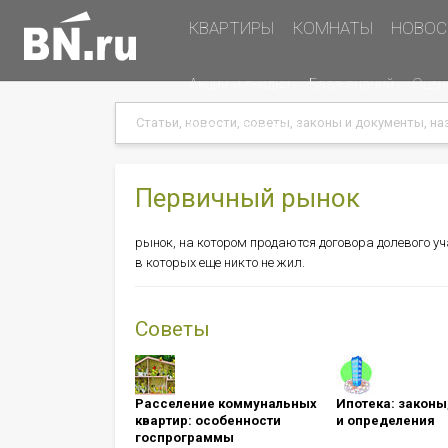
Основная
КВАРТИРЫ
КОМНАТЫ
НОВОС
навигация
Дополнительная
Акции и скидки
База знаний
Оцен
навигация
Search
Search
Меню
Подать объявление
в
хэдере
(справа)
Первичный рынок
рынок, на котором продаются договора долевого у
в которых еще никто не жил.
Советы
Расселение коммунальных
Ипотека: ​​​​​​​зак
квартир: особенности
и определения
госпрограммы