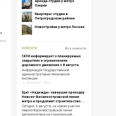
Аренда студий у метро
Озерки
Квартиры-студии в
Петроградском районе
Новостройки у метро Лесная
ии
алее
НОВОСТИ
Все новости
ГАТИ информирует о планируемых
закрытиях и ограничениях
дорожного движения с 8 августа
Информация Государственной
административно-технической
инспекции
чт, 08/06/2026 - 18:00
Щит «Надежда» завершил проходку
Невско-Василеостровской линии
метро и продолжит строительство ...
Сегодня, 6 августа, на новом участке
Невско-Василеостровской линии
метрополитена на строительной…