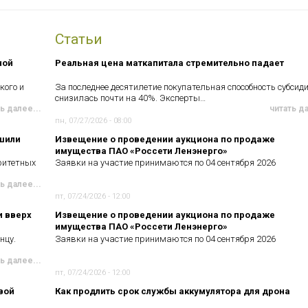
Статьи
ной
Реальная цена маткапитала стремительно падает
кого и
За последнее десятилетие покупательная способность субсид
снизилась почти на 40%. Эксперты…
ь далее...
читать д
пн, 07/27/2026 - 08:00
чшили
Извещение о проведении аукциона по продаже
имущества ПАО «Россети Ленэнерго»
ритетных
Заявки на участие принимаются по 04 сентября 2026
ь далее...
пт, 07/24/2026 - 12:00
и вверх
Извещение о проведении аукциона по продаже
имущества ПАО «Россети Ленэнерго»
нцу.
Заявки на участие принимаются по 04 сентября 2026
ь далее...
пт, 07/24/2026 - 12:00
вой
Как продлить срок службы аккумулятора для дрона