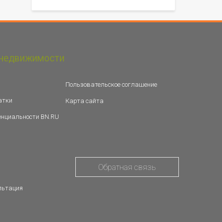
недвижимости
Пользовательское соглашение
атки
Карта сайта
енциальности BN.RU
Обратная связь
льтация