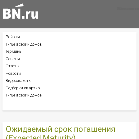
Все новости
Все советы
Все статьи
Районы
БОКОВОЕ
МЕНЮ
Типы и серии домов
Термины
Советы
Статьи
Новости
Видеосюжеты
Подборки квартир
Типы и серии домов
Ожидаемый срок погашения
(Expected Maturity)