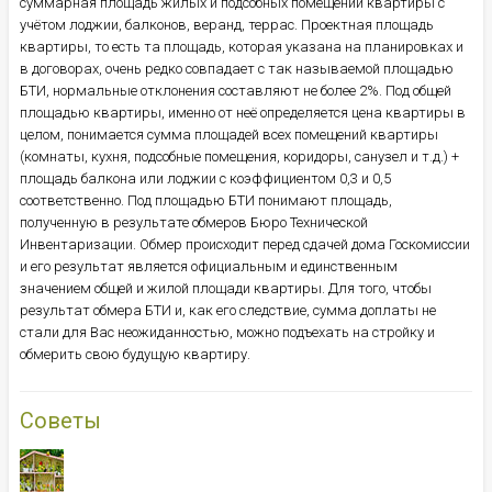
суммарная площадь жилых и подсобных помещений квартиры с
учётом лоджии, балконов, веранд, террас. Проектная площадь
квартиры, то есть та площадь, которая указана на планировках и
в договорах, очень редко совпадает с так называемой площадью
БТИ, нормальные отклонения составляют не более 2%. Под общей
площадью квартиры, именно от неё определяется цена квартиры в
целом, понимается сумма площадей всех помещений квартиры
(комнаты, кухня, подсобные помещения, коридоры, санузел и т.д.) +
площадь балкона или лоджии с коэффициентом 0,3 и 0,5
соответственно. Под площадью БТИ понимают площадь,
полученную в результате обмеров Бюро Технической
Инвентаризации. Обмер происходит перед сдачей дома Госкомиссии
и его результат является официальным и единственным
значением общей и жилой площади квартиры. Для того, чтобы
результат обмера БТИ и, как его следствие, сумма доплаты не
стали для Вас неожиданностью, можно подъехать на стройку и
обмерить свою будущую квартиру.
Советы