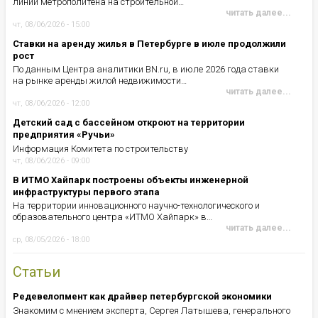
линии метрополитена на строительной…
читать далее...
чт, 08/06/2026 - 15:00
Ставки на аренду жилья в Петербурге в июле продолжили
рост
По данным Центра аналитики BN.ru, в июле 2026 года ставки
на рынке аренды жилой недвижимости…
читать далее...
чт, 08/06/2026 - 12:00
Детский сад с бассейном откроют на территории
предприятия «Ручьи»
Информация Комитета по строительству
чт, 08/06/2026 - 09:00
В ИТМО Хайпарк построены объекты инженерной
инфраструктуры первого этапа
На территории инновационного научно-технологического и
образовательного центра «ИТМО Хайпарк» в…
читать далее...
ср, 08/05/2026 - 18:00
Статьи
Редевелопмент как драйвер петербургской экономики
Знакомим с мнением эксперта, Сергея Латышева, генерального