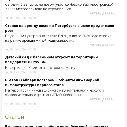
Сегодня, 6 августа, на новом участке Невско-Василеостровской
линии метрополитена на строительной…
читать далее...
чт, 08/06/2026 - 15:00
Ставки на аренду жилья в Петербурге в июле продолжили
рост
По данным Центра аналитики BN.ru, в июле 2026 года ставки
на рынке аренды жилой недвижимости…
читать далее...
чт, 08/06/2026 - 12:00
Детский сад с бассейном откроют на территории
предприятия «Ручьи»
Информация Комитета по строительству
чт, 08/06/2026 - 09:00
В ИТМО Хайпарк построены объекты инженерной
инфраструктуры первого этапа
На территории инновационного научно-технологического и
образовательного центра «ИТМО Хайпарк» в…
читать далее...
ср, 08/05/2026 - 18:00
Статьи
Редевелопмент как драйвер петербургской экономики