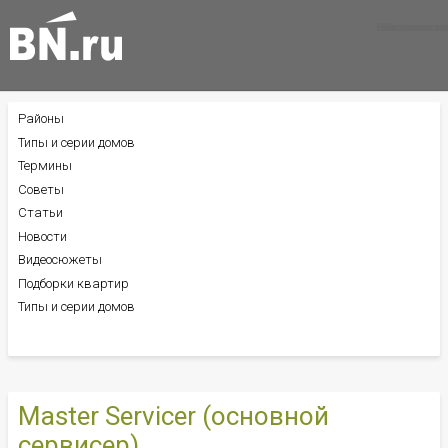
Все новости
Все советы
Все статьи
Районы
БОКОВОЕ
МЕНЮ
Типы и серии домов
Термины
Советы
Статьи
Новости
Видеосюжеты
Подборки квартир
Типы и серии домов
Master Servicer (основной
сервисер)