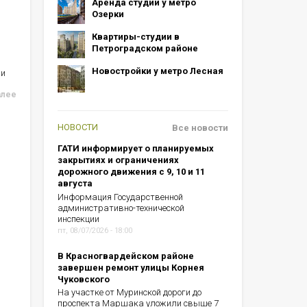
Аренда студий у метро
Озерки
Квартиры-студии в
Петроградском районе
Новостройки у метро Лесная
ии
алее
НОВОСТИ
Все новости
ГАТИ информирует о планируемых
закрытиях и ограничениях
дорожного движения с 9, 10 и 11
августа
Информация Государственной
административно-технической
инспекции
пт, 08/07/2026 - 18:00
В Красногвардейском районе
завершен ремонт улицы Корнея
Чуковского
На участке от Муринской дороги до
проспекта Маршака уложили свыше 7