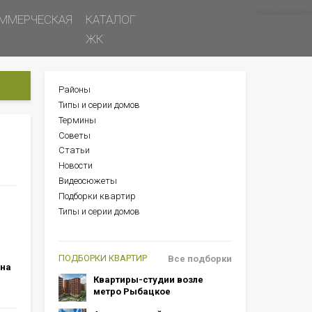
Все новости
Все советы
Все статьи
ММЕРЧЕСКАЯ
КАТАЛОГ
ЖК
Районы
БОКОВОЕ
Типы и серии домов
МЕНЮ
Термины
Советы
Статьи
Новости
Видеосюжеты
Подборки квартир
Типы и серии домов
ПОДБОРКИ КВАРТИР
Все подборки
 на
Квартиры-студии возле
метро Рыбацкое