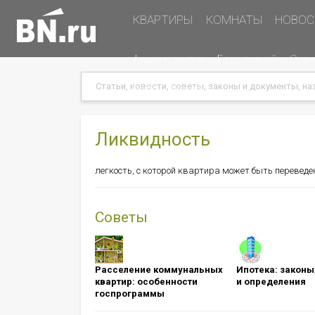
Основная
КВАРТИРЫ
КОМНАТЫ
НОВОС
навигация
Дополнительная
Акции и скидки
База знаний
Оцен
навигация
Search
Search
Меню
Подать объявление
в
хэдере
(справа)
Ликвидность
легкость, с которой квартира может быть переведена
Советы
Расселение коммунальных
Ипотека: ​​​​​​​зак
квартир: особенности
и определения
госпрограммы