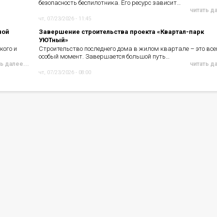
безопасность беспилотника. Его ресурс зависит…
читать д
чт, 07/23/2026 - 11:45
ной
Завершение строительства проекта «Квартал-парк
УЮТный»
кого и
Строительство последнего дома в жилом квартале – это все
особый момент. Завершается большой путь…
ь далее...
читать д
чт, 07/23/2026 - 08:00