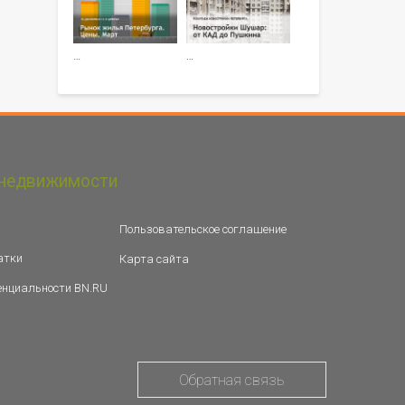
…
…
недвижимости
Пользовательское соглашение
атки
Карта сайта
енциальности BN.RU
Обратная связь