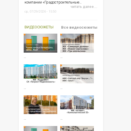
компании «Градостроительные…
читать далее...
ср, 07/29/2026 - 15:50
ВИДЕОСЮЖЕТЫ
Все видеосюжеты
…
…
…
…
…
…