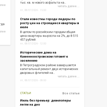
тыс. кв. м нового асфальта на…
алее
читать далее...
пт, 08/07/2026 - 15:00
Стали известны города-лидеры по
росту цен на строящиеся квартиры в
гда
июле
алее
В целом по российским городам общая
цена квартиры выросла на 2%, до 8 515
457 рублей.
пт, 08/07/2026 - 12:00
Исторические дома на
Каменноостровском готовят к
заселению
В Петроградском районе завершается
капитальный ремонт двух исторических
дворовых флигелей на…
читать далее...
пт, 08/07/2026 - 09:00
СТАТЬИ
Все статьи
Июль без премьер: девелоперы
легли на дно