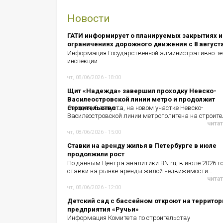
Новости
ГАТИ информирует о планируемых закрытиях и
ограничениях дорожного движения с 8 август
Информация Государственной административно-те
инспекции
чт, 08/06/2026 - 18:00
Щит «Надежда» завершил проходку Невско-
Василеостровской линии метро и продолжит
строительство ...
Сегодня, 6 августа, на новом участке Невско-
Василеостровской линии метрополитена на строит
читат
чт, 08/06/2026 - 15:00
Ставки на аренду жилья в Петербурге в июле
продолжили рост
По данным Центра аналитики BN.ru, в июле 2026 г
ставки на рынке аренды жилой недвижимости…
читат
чт, 08/06/2026 - 12:00
Детский сад с бассейном откроют на территор
предприятия «Ручьи»
Информация Комитета по строительству