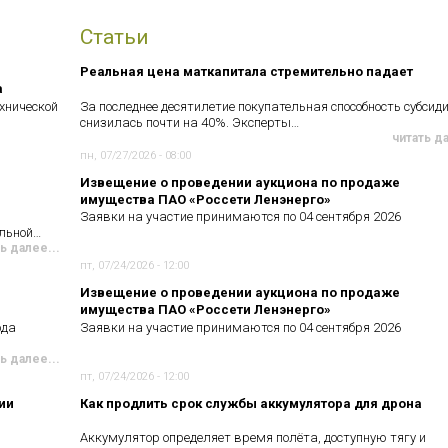
Статьи
Реальная цена маткапитала стремительно падает
а
хнической
За последнее десятилетие покупательная способность субсид
снизилась почти на 40%. Эксперты…
читать д
пн, 07/27/2026 - 08:00
Извещение о проведении аукциона по продаже
имущества ПАО «Россети Ленэнерго»
Заявки на участие принимаются по 04 сентября 2026
ельной…
ь далее...
пт, 07/24/2026 - 12:00
Извещение о проведении аукциона по продаже
имущества ПАО «Россети Ленэнерго»
ода
Заявки на участие принимаются по 04 сентября 2026
ь далее...
пт, 07/24/2026 - 12:00
ии
Как продлить срок службы аккумулятора для дрона
Аккумулятор определяет время полёта, доступную тягу и