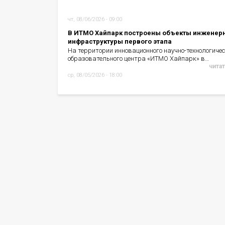
чт, 08/06/2026 - 09:00
В ИТМО Хайпарк построены объекты инженер
инфраструктуры первого этапа
На территории инновационного научно-технологичес
образовательного центра «ИТМО Хайпарк» в…
читат
ср, 08/05/2026 - 18:00