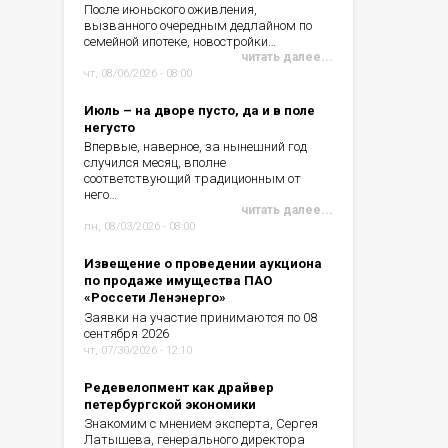
После июньского оживления,
вызванного очередным дедлайном по
семейной ипотеке, новостройки…
читать далее...
чт, 08/06/2026 - 08:00
Июль – на дворе пусто, да и в поле
негусто
Впервые, наверное, за нынешний год
случился месяц, вполне
соответствующий традиционным от
него…
читать далее...
пн, 08/03/2026 - 08:00
Извещение о проведении аукциона
по продаже имущества ПАО
«Россети Ленэнерго»
Заявки на участие принимаются по 08
сентября 2026
чт, 07/30/2026 - 12:10
Редевелопмент как драйвер
петербургской экономики
Знакомим с мнением эксперта, Сергея
Латышева, генерального директора