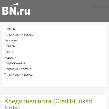
Все новости
Все советы
Все статьи
Районы
БОКОВОЕ
МЕНЮ
Типы и серии домов
Термины
Советы
Статьи
Новости
Видеосюжеты
Подборки квартир
Типы и серии домов
Кредитная нота (Credit-Linked
Note)