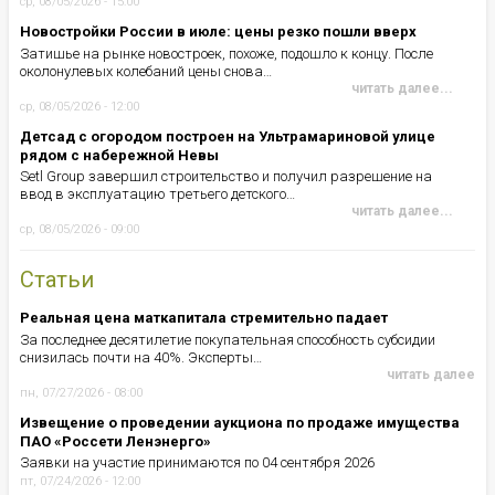
ср, 08/05/2026 - 15:00
Новостройки России в июле: цены резко пошли вверх
Затишье на рынке новостроек, похоже, подошло к концу. После
околонулевых колебаний цены снова…
читать далее...
ср, 08/05/2026 - 12:00
Детсад с огородом построен на Ультрамариновой улице
рядом с набережной Невы
Setl Group завершил строительство и получил разрешение на
ввод в эксплуатацию третьего детского…
читать далее...
ср, 08/05/2026 - 09:00
Статьи
Реальная цена маткапитала стремительно падает
За последнее десятилетие покупательная способность субсидии
снизилась почти на 40%. Эксперты…
читать далее
пн, 07/27/2026 - 08:00
Извещение о проведении аукциона по продаже имущества
ПАО «Россети Ленэнерго»
Заявки на участие принимаются по 04 сентября 2026
пт, 07/24/2026 - 12:00