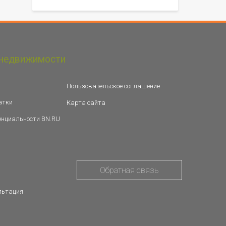
недвижимости
Пользовательское соглашение
атки
Карта сайта
енциальности BN.RU
Обратная связь
льтация