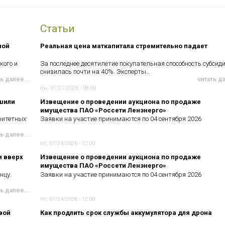
Статьи
ной
Реальная цена маткапитала стремительно падает
кого и
За последнее десятилетие покупательная способность субсид
снизилась почти на 40%. Эксперты…
ь далее...
читать д
пн, 07/27/2026 - 08:00
чшили
Извещение о проведении аукциона по продаже
имущества ПАО «Россети Ленэнерго»
ритетных
Заявки на участие принимаются по 04 сентября 2026
ь далее...
пт, 07/24/2026 - 12:00
и вверх
Извещение о проведении аукциона по продаже
имущества ПАО «Россети Ленэнерго»
нцу.
Заявки на участие принимаются по 04 сентября 2026
ь далее...
пт, 07/24/2026 - 12:00
вой
Как продлить срок службы аккумулятора для дрона