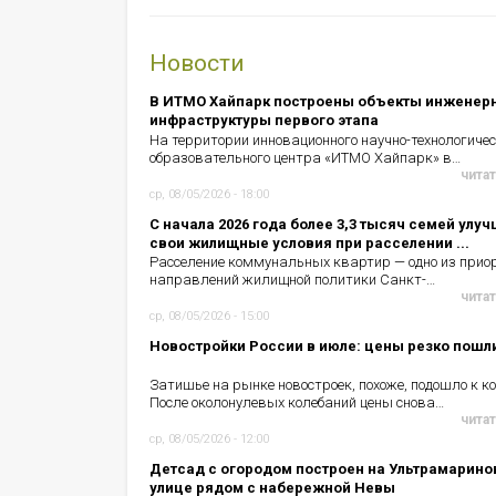
Новости
В ИТМО Хайпарк построены объекты инженер
инфраструктуры первого этапа
На территории инновационного научно-технологичес
образовательного центра «ИТМО Хайпарк» в…
читат
ср, 08/05/2026 - 18:00
С начала 2026 года более 3,3 тысяч семей улу
свои жилищные условия при расселении ...
Расселение коммунальных квартир — одно из прио
направлений жилищной политики Санкт-…
читат
ср, 08/05/2026 - 15:00
Новостройки России в июле: цены резко пошл
Затишье на рынке новостроек, похоже, подошло к ко
После околонулевых колебаний цены снова…
читат
ср, 08/05/2026 - 12:00
Детсад с огородом построен на Ультрамарино
улице рядом с набережной Невы