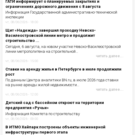
ГАТИ информирует о планируемых закрытиях и
ограничениях дорожного движения с 8 августа
Информация Государственной административно-технической
инспекции
чт, 08/06/2026 - 18:00
Щит «Надежда» завершил проходку Невско-
Василеостровской линии метро и продолжит
строительство ...
Сегодня, 6 августа, на новом участке Невско-Василеостровской
линии метрополитена на строительной…
читать далее...
чт, 08/06/2026 - 15:00
Ставки на аренду жилья в Петербурге в июле продолжили
рост
По данным Центра аналитики BN.ru, в июле 2026 года ставки
на рынке аренды жилой недвижимости…
читать далее...
чт, 08/06/2026 - 12:00
Детский сад с бассейном откроют на территории
предприятия «Ручьи»
Информация Комитета по строительству
чт, 08/06/2026 - 09:00
В ИТМО Хайпарк построены объекты инженерной
инфраструктуры первого этапа