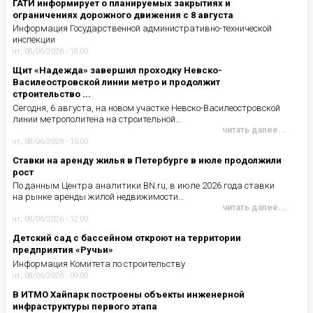
ГАТИ информирует о планируемых закрытиях и
ограничениях дорожного движения с 8 августа
Информация Государственной административно-технической
инспекции
чт, 08/06/2026 - 18:00
Щит «Надежда» завершил проходку Невско-
Василеостровской линии метро и продолжит
строительство ...
Сегодня, 6 августа, на новом участке Невско-Василеостровской
линии метрополитена на строительной…
читать далее...
чт, 08/06/2026 - 15:00
Ставки на аренду жилья в Петербурге в июле продолжили
рост
По данным Центра аналитики BN.ru, в июле 2026 года ставки
на рынке аренды жилой недвижимости…
читать далее...
чт, 08/06/2026 - 12:00
Детский сад с бассейном откроют на территории
предприятия «Ручьи»
Информация Комитета по строительству
чт, 08/06/2026 - 09:00
В ИТМО Хайпарк построены объекты инженерной
инфраструктуры первого этапа