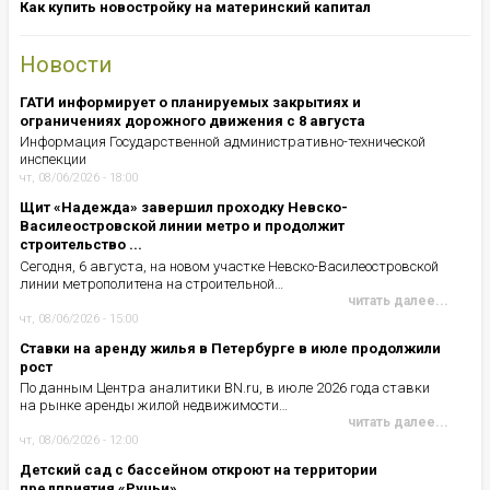
Как купить новостройку на материнский капитал
Новости
ГАТИ информирует о планируемых закрытиях и
ограничениях дорожного движения с 8 августа
Информация Государственной административно-технической
инспекции
чт, 08/06/2026 - 18:00
Щит «Надежда» завершил проходку Невско-
Василеостровской линии метро и продолжит
строительство ...
Сегодня, 6 августа, на новом участке Невско-Василеостровской
линии метрополитена на строительной…
читать далее...
чт, 08/06/2026 - 15:00
Ставки на аренду жилья в Петербурге в июле продолжили
рост
По данным Центра аналитики BN.ru, в июле 2026 года ставки
на рынке аренды жилой недвижимости…
читать далее...
чт, 08/06/2026 - 12:00
Детский сад с бассейном откроют на территории
предприятия «Ручьи»