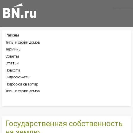
Все новости
Все советы
Все статьи
Районы
БОКОВОЕ
МЕНЮ
Типы и серии домов
Термины
Советы
Статьи
Новости
Видеосюжеты
Подборки квартир
Типы и серии домов
Государственная собственность
на землю