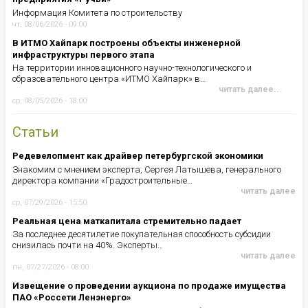
Информация Комитета по строительству
чт, 08/06/2026 - 09:00
В ИТМО Хайпарк построены объекты инженерной
инфраструктуры первого этапа
На территории инновационного научно-технологического и
образовательного центра «ИТМО Хайпарк» в…
читать далее...
ср, 08/05/2026 - 18:00
Статьи
Редевелопмент как драйвер петербургской экономики
Знакомим с мнением эксперта, Сергея Латышева, генерального
директора компании «Градостроительные…
читать далее
ср, 07/29/2026 - 15:50
Реальная цена маткапитала стремительно падает
За последнее десятилетие покупательная способность субсидии
снизилась почти на 40%. Эксперты…
читать далее
пн, 07/27/2026 - 08:00
Извещение о проведении аукциона по продаже имущества
ПАО «Россети Ленэнерго»