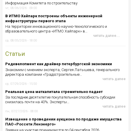
Информация Комитета по строительству
чт, 08/06/2026 - 09:00
В ИТМО Хайпарк построены объекты инженерной
инфраструктуры первого этапа
На территории инновационного научно-технологического и
образовательного центра «ИТМО Хайпарк» в…
читать далее...
ср, 08/05/2026 - 18:00
Статьи
Редевелопмент как драйвер петербургской экономики
Знакомим с мнением эксперта, Сергея Латышева, генерального
директора компании «Градостроительные…
читать далее
ср, 07/29/2026 - 15:50
Реальная цена маткапитала стремительно падает
За последнее десятилетие покупательная способность субсидии
снизилась почти на 40%. Эксперты…
читать далее
пн, 07/27/2026 - 08:00
Извещение о проведении аукциона по продаже имущества
ПАО «Россети Ленэнерго»
Заявки на участие принимаются по 04 сентября 2026