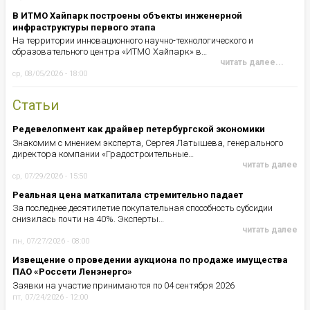
В ИТМО Хайпарк построены объекты инженерной
инфраструктуры первого этапа
На территории инновационного научно-технологического и
образовательного центра «ИТМО Хайпарк» в…
читать далее...
ср, 08/05/2026 - 18:00
Статьи
Редевелопмент как драйвер петербургской экономики
Знакомим с мнением эксперта, Сергея Латышева, генерального
директора компании «Градостроительные…
читать далее
ср, 07/29/2026 - 15:50
Реальная цена маткапитала стремительно падает
За последнее десятилетие покупательная способность субсидии
снизилась почти на 40%. Эксперты…
читать далее
пн, 07/27/2026 - 08:00
Извещение о проведении аукциона по продаже имущества
ПАО «Россети Ленэнерго»
Заявки на участие принимаются по 04 сентября 2026
пт, 07/24/2026 - 12:00